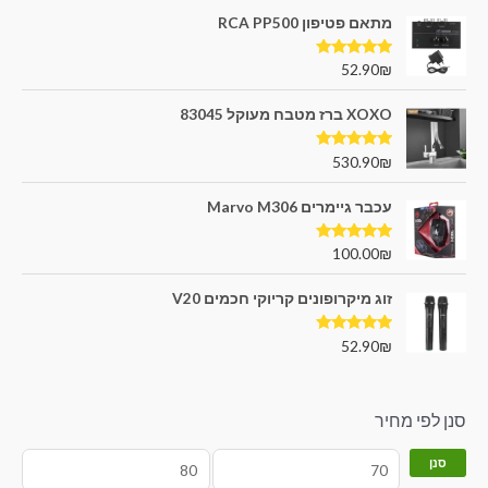
מתאם פטיפון RCA PP500
דורג
5.00
52.90
₪
מתוך 5
XOXO ברז מטבח מעוקל 83045
דורג
5.00
530.90
₪
מתוך 5
עכבר גיימרים Marvo M306
דורג
5.00
100.00
₪
מתוך 5
זוג מיקרופונים קריוקי חכמים V20
דורג
5.00
52.90
₪
מתוך 5
סנן לפי מחיר
סנן