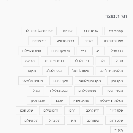
תגיות מוצר
starshop
אביזרי רכב
אוזניות
אוזניות אלחוטיות לד
אוזניות ספורט
בלנדר
ברז אמבטיה
ברז מטבח
ברז מפל
דיג
דייג
זוג מיקרופונים
חצובה לצילום
חתול
כלב
כרית לכלב
כרית פרוותית
מברגה
מולטימדיה לרכב
מיטה לחתול
מיטה לכלב
מיקסר
מיקרופון
מיקרופון אלחוטי
מיקרופונים
מכונית על שלט
מכשיר עיסוי
מנשא לילדים
מסכת צלילה
מעיל
מצלמה דיגיטלית
מתאם אודיו
עכבר
עכבר נטען
פלס לייזר
רדיו לרכב
רחפן
רחפן צילום
שלט חכם
שלט רחוק
שעון חכם
תיק
תיק גדול
תיק טיולים
תיק יד