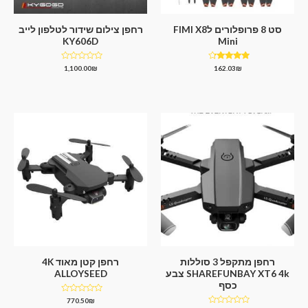
סט 8 פרופלורים לFIMI X8
רחפן צילום שידור לטלפון לייב
KY606D
Mini
דורג
דורג
1,100.00
₪
162.03
₪
0
4.00
מתוך 5
מתוך
5
רחפן מתקפל 3 סוללות
רחפן קטן מאוד 4K
SHAREFUNBAY XT6 4k צבע
ALLOYSEED
כסף
דורג
770.50
₪
0