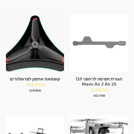
מתוך
מתוך
5
5
חגורת תפיסה לרחפני DJI
קופסאת אחסון לפרופלורים
Mavic Air 2 Air 2S
דורג
228.85
₪
0
דורג
162.03
₪
מתוך
0
5
מתוך
5