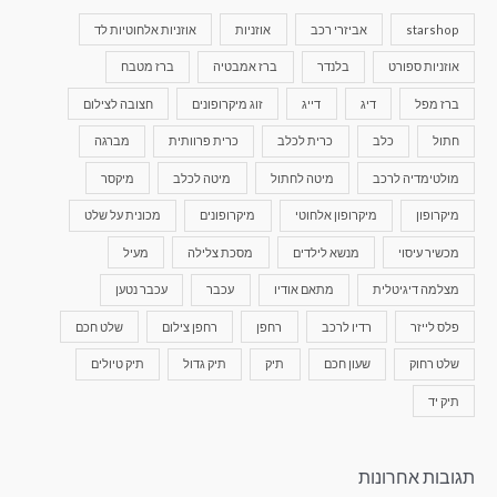
starshop
אביזרי רכב
אוזניות
אוזניות אלחוטיות לד
אוזניות ספורט
בלנדר
ברז אמבטיה
ברז מטבח
ברז מפל
דיג
דייג
זוג מיקרופונים
חצובה לצילום
חתול
כלב
כרית לכלב
כרית פרוותית
מברגה
מולטימדיה לרכב
מיטה לחתול
מיטה לכלב
מיקסר
מיקרופון
מיקרופון אלחוטי
מיקרופונים
מכונית על שלט
מכשיר עיסוי
מנשא לילדים
מסכת צלילה
מעיל
מצלמה דיגיטלית
מתאם אודיו
עכבר
עכבר נטען
פלס לייזר
רדיו לרכב
רחפן
רחפן צילום
שלט חכם
שלט רחוק
שעון חכם
תיק
תיק גדול
תיק טיולים
תיק יד
תגובות אחרונות