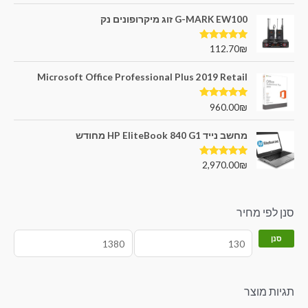
G-MARK EW100 זוג מיקרופונים נק
דורג
5.00
112.70
₪
מתוך 5
Microsoft Office Professional Plus 2019 Retail
דורג
5.00
960.00
₪
מתוך 5
מחשב נייד HP EliteBook 840 G1 מחודש
דורג
5.00
2,970.00
₪
מתוך 5
סנן לפי מחיר
סנן
תגיות מוצר