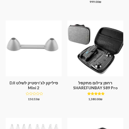
דורג
999.00
₪
מתוך
0
5
מתוך
5
רחפן צילום מתקפל
סיליקון לג'ויסטיק לשלט DJI
Mini 2
SHAREFUNBAY S89 Pro
דורג
דורג
150.53
₪
1,380.00
₪
0
5.00
מתוך 5
מתוך
5