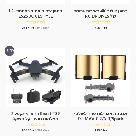
רחפן צילום 4K באיכות גבוהה
רחפן צילום עמיד במיוחד LS-
של RC DRONES
E525 JOCESTYLE
דורג
דורג
954.50
₪
1,840.00
₪
760.00
₪
0
0
מתוך
מתוך
5
5
%50-
אנטנות מגדילות טווח לשלטי
Beast F89 רחפן מתקפל 2
DJI MAVIC 2/AIR/Spark
מצלמות מהיר וקל משקל
דורג
דורג
800.00
₪
1,599.00
₪
185.03
₪
0
0