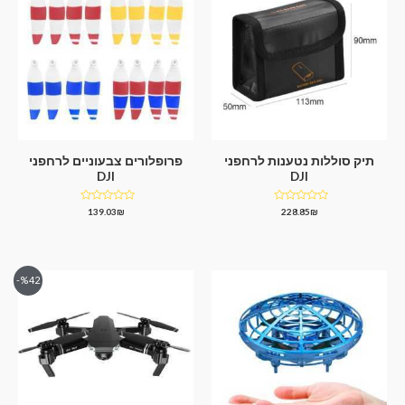
תיק סוללות נטענות לרחפני
פרופלורים צבעוניים לרחפני
DJI
DJI
דורג
דורג
139.03
₪
228.85
₪
0
0
מתוך
מתוך
5
5
%42-