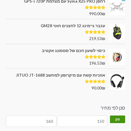
רחפן Syma X25 PRO עם מצלמת 720P ו-GPS
דורג
5.00
990.00
₪
מתוך 5
עכבר גיימינג 12 לחצנים חוטי GM28
דורג
5.00
219.53
₪
מתוך 5
כיסוי לשעון חכם של סמסונג אקטיב
דורג
5.00
196.53
₪
מתוך 5
אוזניות קשת עם מיקרופון למחשב JITUO JT-1688
דורג
5.00
90.00
₪
מתוך 5
סנן לפי מחיר
סנן