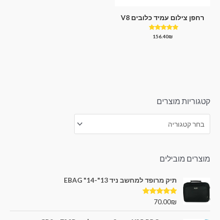
רחפן צילום עמיד כלובים V8
דורג
156.40
₪
4.67
מתוך 5
קטגוריות מוצרים
מוצרים מובילים
תיק מרופד למחשב ניד 13"-14" EBAG
דורג
5.00
70.00
₪
מתוך 5