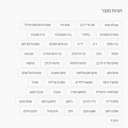
תגיות מוצר
starshop
אביזרי רכב
אוזניות
אוזניות אלחוטיות לד
אוזניות ספורט
בלנדר
ברז אמבטיה
ברז מטבח
ברז מפל
דיג
דייג
זוג מיקרופונים
חצובה לצילום
חתול
כלב
כרית לכלב
כרית פרוותית
מברגה
מולטימדיה לרכב
מיטה לחתול
מיטה לכלב
מיקסר
מיקרופון
מיקרופון אלחוטי
מיקרופונים
מכונית על שלט
מכשיר עיסוי
מנשא לילדים
מסכת צלילה
מעיל
מצלמה דיגיטלית
מתאם אודיו
עכבר
עכבר נטען
פלס לייזר
רדיו לרכב
רחפן
רחפן צילום
שלט חכם
שלט רחוק
שעון חכם
תיק
תיק גדול
תיק טיולים
תיק יד