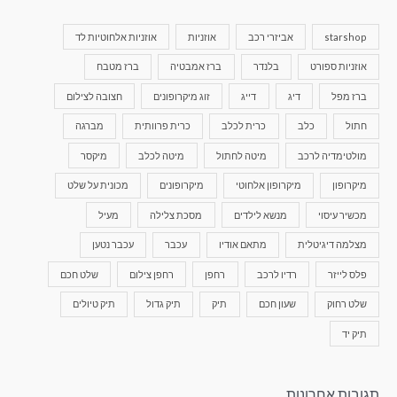
starshop
אביזרי רכב
אוזניות
אוזניות אלחוטיות לד
אוזניות ספורט
בלנדר
ברז אמבטיה
ברז מטבח
ברז מפל
דיג
דייג
זוג מיקרופונים
חצובה לצילום
חתול
כלב
כרית לכלב
כרית פרוותית
מברגה
מולטימדיה לרכב
מיטה לחתול
מיטה לכלב
מיקסר
מיקרופון
מיקרופון אלחוטי
מיקרופונים
מכונית על שלט
מכשיר עיסוי
מנשא לילדים
מסכת צלילה
מעיל
מצלמה דיגיטלית
מתאם אודיו
עכבר
עכבר נטען
פלס לייזר
רדיו לרכב
רחפן
רחפן צילום
שלט חכם
שלט רחוק
שעון חכם
תיק
תיק גדול
תיק טיולים
תיק יד
תגובות אחרונות