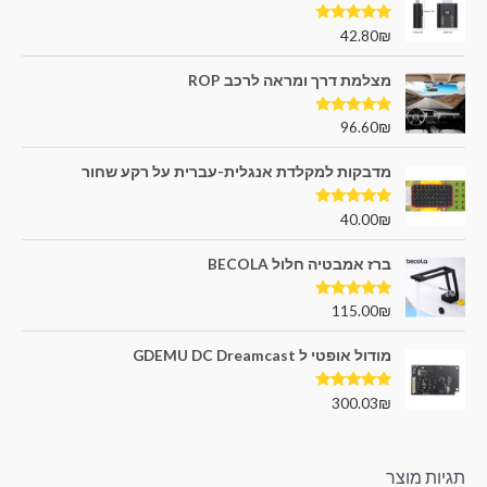
דורג
5.00
42.80
₪
מתוך 5
מצלמת דרך ומראה לרכב ROP
דורג
5.00
96.60
₪
מתוך 5
מדבקות למקלדת אנגלית-עברית על רקע שחור
דורג
5.00
40.00
₪
מתוך 5
ברז אמבטיה חלול BECOLA
דורג
5.00
115.00
₪
מתוך 5
מודול אופטי ל GDEMU DC Dreamcast
דורג
5.00
300.03
₪
מתוך 5
תגיות מוצר