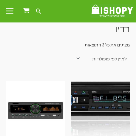
עמוד הבית
/ מוצרים המתויגים “רדיו”
רדיו
מציגים את כל ⁦3⁩ התוצאות