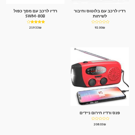
רדיו לרכב עם בלוטוס וחיבור
רדיו לרכב עם מסך כפול
לשיחות
SWM-80B
דורג
דורג
219.53
₪
92.00
₪
4.00
0
מתוך
מתוך 5
5
פנס ורדיו חירום ניידים
דורג
208.03
₪
0
מתוך
5