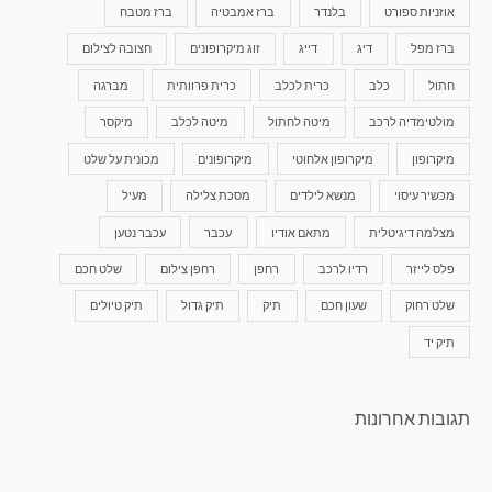
אוזניות ספורט
בלנדר
ברז אמבטיה
ברז מטבח
ברז מפל
דיג
דייג
זוג מיקרופונים
חצובה לצילום
חתול
כלב
כרית לכלב
כרית פרוותית
מברגה
מולטימדיה לרכב
מיטה לחתול
מיטה לכלב
מיקסר
מיקרופון
מיקרופון אלחוטי
מיקרופונים
מכונית על שלט
מכשיר עיסוי
מנשא לילדים
מסכת צלילה
מעיל
מצלמה דיגיטלית
מתאם אודיו
עכבר
עכבר נטען
פלס לייזר
רדיו לרכב
רחפן
רחפן צילום
שלט חכם
שלט רחוק
שעון חכם
תיק
תיק גדול
תיק טיולים
תיק יד
תגובות אחרונות