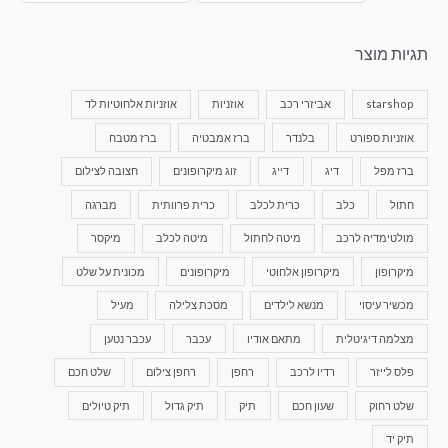
תגיות מוצר
starshop
אביזרי רכב
אוזניות
אוזניות אלחוטיות לד
אוזניות ספורט
בלנדר
ברז אמבטיה
ברז מטבח
ברז מפל
דיג
דייג
זוג מיקרופונים
חצובה לצילום
חתול
כלב
כרית לכלב
כרית פרוותית
מברגה
מולטימדיה לרכב
מיטה לחתול
מיטה לכלב
מיקסר
מיקרופון
מיקרופון אלחוטי
מיקרופונים
מכונית על שלט
מכשיר עיסוי
מנשא לילדים
מסכת צלילה
מעיל
מצלמה דיגיטלית
מתאם אודיו
עכבר
עכבר נטען
פלס לייזר
רדיו לרכב
רחפן
רחפן צילום
שלט חכם
שלט רחוק
שעון חכם
תיק
תיק גדול
תיק טיולים
תיק יד