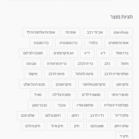
תגיות מוצר
starshop
אביזרי רכב
אוזניות
אוזניות אלחוטיות לד
אוזניות ספורט
בלנדר
ברז אמבטיה
ברז מטבח
ברז מפל
דיג
דייג
זוג מיקרופונים
חצובה לצילום
חתול
כלב
כרית לכלב
כרית פרוותית
מברגה
מולטימדיה לרכב
מיטה לחתול
מיטה לכלב
מיקסר
מיקרופון
מיקרופון אלחוטי
מיקרופונים
מכונית על שלט
מכשיר עיסוי
מנשא לילדים
מסכת צלילה
מעיל
מצלמה דיגיטלית
מתאם אודיו
עכבר
עכבר נטען
פלס לייזר
רדיו לרכב
רחפן
רחפן צילום
שלט חכם
שלט רחוק
שעון חכם
תיק
תיק גדול
תיק טיולים
תיק יד