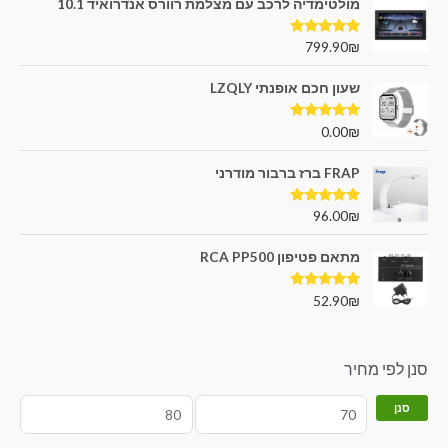
מולטימדיה לרכב עם מצלמת רוורס אנדרואיד 10.1
דורג
5.00
799.90
₪
מתוך 5
שעון חכם אופנתי LZQLY
דורג
5.00
0.00
₪
מתוך 5
FRAP ברז ברבור מודרני
דורג
5.00
96.00
₪
מתוך 5
מתאם פטיפון RCA PP500
דורג
5.00
52.90
₪
מתוך 5
סנן לפי מחיר
סנן