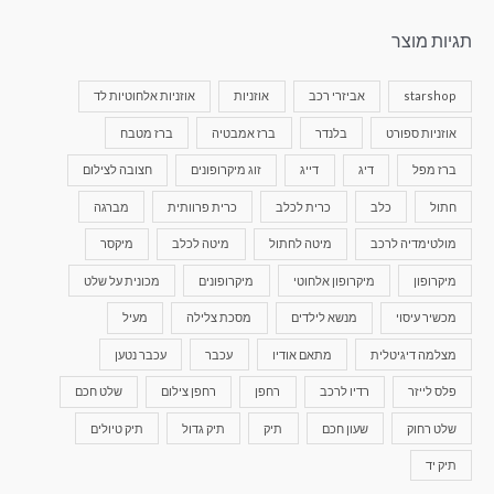
תגיות מוצר
starshop
אביזרי רכב
אוזניות
אוזניות אלחוטיות לד
אוזניות ספורט
בלנדר
ברז אמבטיה
ברז מטבח
ברז מפל
דיג
דייג
זוג מיקרופונים
חצובה לצילום
חתול
כלב
כרית לכלב
כרית פרוותית
מברגה
מולטימדיה לרכב
מיטה לחתול
מיטה לכלב
מיקסר
מיקרופון
מיקרופון אלחוטי
מיקרופונים
מכונית על שלט
מכשיר עיסוי
מנשא לילדים
מסכת צלילה
מעיל
מצלמה דיגיטלית
מתאם אודיו
עכבר
עכבר נטען
פלס לייזר
רדיו לרכב
רחפן
רחפן צילום
שלט חכם
שלט רחוק
שעון חכם
תיק
תיק גדול
תיק טיולים
תיק יד