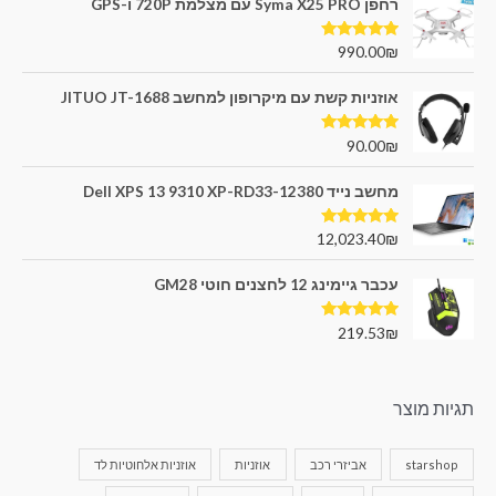
רחפן Syma X25 PRO עם מצלמת 720P ו-GPS
דורג
5.00
990.00
₪
מתוך 5
אוזניות קשת עם מיקרופון למחשב JITUO JT-1688
דורג
5.00
90.00
₪
מתוך 5
מחשב נייד Dell XPS 13 9310 XP-RD33-12380
דורג
5.00
12,023.40
₪
מתוך 5
עכבר גיימינג 12 לחצנים חוטי GM28
דורג
5.00
219.53
₪
מתוך 5
תגיות מוצר
starshop
אביזרי רכב
אוזניות
אוזניות אלחוטיות לד