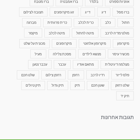
אוזניות ספורט
בלנדר
ברז אמבטיה
ברז מטבח
ברז מפל
דיג
דייג
זוג מיקרופונים
חצובה לצילום
חתול
כלב
כרית לכלב
כרית פרוותית
מברגה
מולטימדיה לרכב
מיטה לחתול
מיטה לכלב
מיקסר
מיקרופון
מיקרופון אלחוטי
מיקרופונים
מכונית על שלט
מכשיר עיסוי
מנשא לילדים
מסכת צלילה
מעיל
מצלמה דיגיטלית
מתאם אודיו
עכבר
עכבר נטען
פלס לייזר
רדיו לרכב
רחפן
רחפן צילום
שלט חכם
שלט רחוק
שעון חכם
תיק
תיק גדול
תיק טיולים
תיק יד
תגובות אחרונות