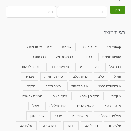
סנן
תגיות מוצר
starshop
אביזרי רכב
אוזניות
אוזניות אלחוטיות לד
אוזניות ספורט
בלנדר
ברז אמבטיה
ברז מטבח
ברז מפל
דיג
דייג
זוג מיקרופונים
חצובה לצילום
חתול
כלב
כרית לכלב
כרית פרוותית
מברגה
מולטימדיה לרכב
מיטה לחתול
מיטה לכלב
מיקסר
מיקרופון
מיקרופון אלחוטי
מיקרופונים
מכונית על שלט
מכשיר עיסוי
מנשא לילדים
מסכת צלילה
מעיל
מצלמה דיגיטלית
מתאם אודיו
עכבר
עכבר נטען
פלס לייזר
רדיו לרכב
רחפן
רחפן צילום
שלט חכם