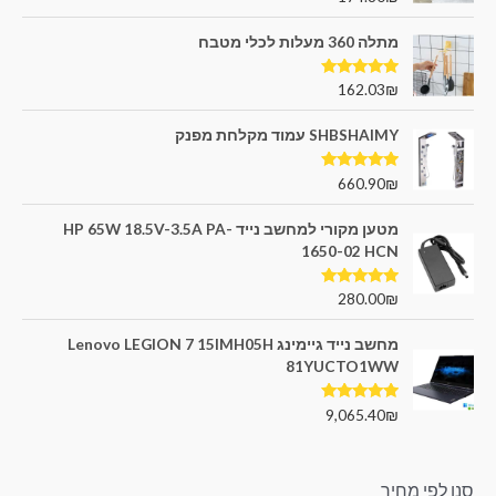
מתוך 5
מתלה 360 מעלות לכלי מטבח
דורג
5.00
162.03
₪
מתוך 5
SHBSHAIMY עמוד מקלחת מפנק
דורג
5.00
660.90
₪
מתוך 5
מטען מקורי למחשב נייד HP 65W 18.5V-3.5A PA-
1650-02 HCN
דורג
5.00
280.00
₪
מתוך 5
מחשב נייד גיימינג Lenovo LEGION 7 15IMH05H
81YUCTO1WW
דורג
5.00
9,065.40
₪
מתוך 5
סנן לפי מחיר