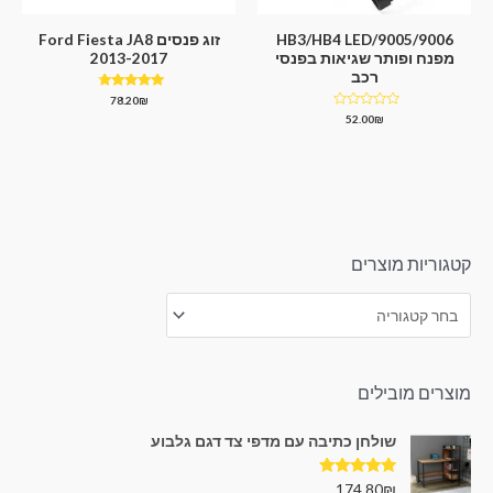
9005/9006/HB3/HB4 LED
זוג פנסים Ford Fiesta JA8
מפנח ופותר שגיאות בפנסי
2013-2017
רכב
דורג
78.20
₪
4.50
דורג
52.00
₪
מתוך 5
0
מתוך
5
קטגוריות מוצרים
מוצרים מובילים
שולחן כתיבה עם מדפי צד דגם גלבוע
דורג
5.00
174.80
₪