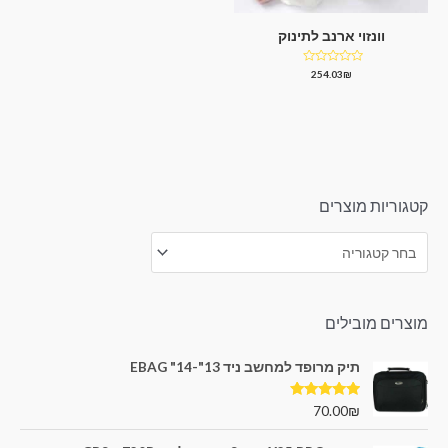
וונזוי ארנב לתינוק
דורג
254.03
₪
0
מתוך
5
קטגוריות מוצרים
מוצרים מובילים
תיק מרופד למחשב ניד 13"-14" EBAG
דורג
5.00
70.00
₪
מתוך 5