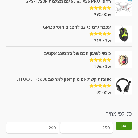
רחפן Syma X25 PRO עם מצלמת 720P ו-GPS
דורג
5.00
990.00
₪
מתוך 5
עכבר גיימינג 12 לחצנים חוטי GM28
דורג
5.00
219.53
₪
מתוך 5
כיסוי לשעון חכם של סמסונג אקטיב
דורג
5.00
196.53
₪
מתוך 5
אוזניות קשת עם מיקרופון למחשב JITUO JT-1688
דורג
5.00
90.00
₪
מתוך 5
סנן לפי מחיר
סנן