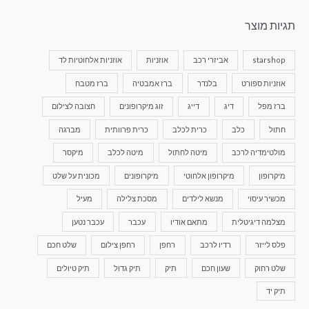
תגיות מוצר
starshop
אביזרי רכב
אוזניות
אוזניות אלחוטיות לד
אוזניות ספורט
בלנדר
ברז אמבטיה
ברז מטבח
ברז מפל
דיג
דייג
זוג מיקרופונים
חצובה לצילום
חתול
כלב
כרית לכלב
כרית פרוותית
מברגה
מולטימדיה לרכב
מיטה לחתול
מיטה לכלב
מיקסר
מיקרופון
מיקרופון אלחוטי
מיקרופונים
מכונית על שלט
מכשיר עיסוי
מנשא לילדים
מסכת צלילה
מעיל
מצלמה דיגיטלית
מתאם אודיו
עכבר
עכבר נטען
פלס לייזר
רדיו לרכב
רחפן
רחפן צילום
שלט חכם
שלט רחוק
שעון חכם
תיק
תיק גדול
תיק טיולים
תיק יד