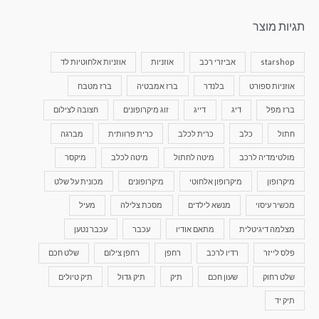
תגיות מוצר
starshop
אביזרי רכב
אוזניות
אוזניות אלחוטיות לד
אוזניות ספורט
בלנדר
ברז אמבטיה
ברז מטבח
ברז מפל
דיג
דייג
זוג מיקרופונים
חצובה לצילום
חתול
כלב
כרית לכלב
כרית פרוותית
מברגה
מולטימדיה לרכב
מיטה לחתול
מיטה לכלב
מיקסר
מיקרופון
מיקרופון אלחוטי
מיקרופונים
מכונית על שלט
מכשיר עיסוי
מנשא לילדים
מסכת צלילה
מעיל
מצלמה דיגיטלית
מתאם אודיו
עכבר
עכבר נטען
פלס לייזר
רדיו לרכב
רחפן
רחפן צילום
שלט חכם
שלט רחוק
שעון חכם
תיק
תיק גדול
תיק טיולים
תיק יד