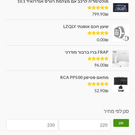
מולטימדיה לרכב עם מצלמת רוורס אנדרואיד 10.1
דורג
5.00
799.90
₪
מתוך 5
שעון חכם אופנתי LZQLY
דורג
5.00
0.00
₪
מתוך 5
FRAP ברז ברבור מודרני
דורג
5.00
96.00
₪
מתוך 5
מתאם פטיפון RCA PP500
דורג
5.00
52.90
₪
מתוך 5
סנן לפי מחיר
סנן