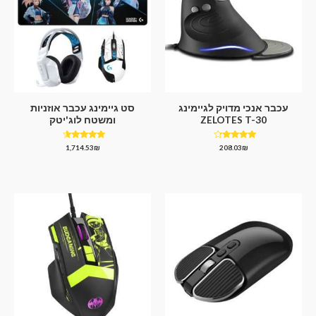
עכבר אנכי מדויק לגיימינג
סט גיימינג עכבר אוזניות
ZELOTES T-30
ומשטח לוג'יטק
דורג
דורג
1,714.53
₪
208.03
₪
4.33
4.00
מתוך 5
מתוך 5