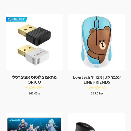
מתוך
5
עכבר קטן מצוייר Logitech
מתאם בלוטוס אוניברסלי
ORICO
LINE FRIENDS
דורג
דורג
162.03
₪
219.53
₪
0
0
מתוך
מתוך
5
5