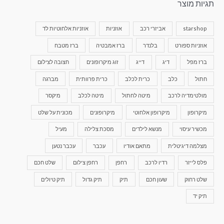
תגיות מוצר
starshop
אביזרי רכב
אוזניות
אוזניות אלחוטיות לד
אוזניות ספורט
בלנדר
ברז אמבטיה
ברז מטבח
ברז מפל
דיג
דייג
זוג מיקרופונים
חצובה לצילום
חתול
כלב
כרית לכלב
כרית פרוותית
מברגה
מולטימדיה לרכב
מיטה לחתול
מיטה לכלב
מיקסר
מיקרופון
מיקרופון אלחוטי
מיקרופונים
מכונית על שלט
מכשיר עיסוי
מנשא לילדים
מסכת צלילה
מעיל
מצלמה דיגיטלית
מתאם אודיו
עכבר
עכבר נטען
פלס לייזר
רדיו לרכב
רחפן
רחפן צילום
שלט חכם
שלט רחוק
שעון חכם
תיק
תיק גדול
תיק טיולים
תיק יד