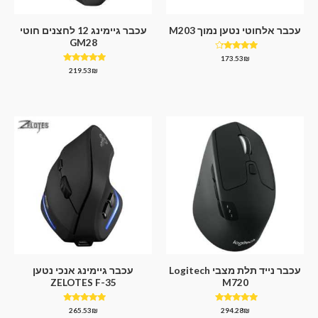
עכבר אלחוטי נטען נמוך M203
עכבר גיימינג 12 לחצנים חוטי
GM28
דורג
173.53
₪
4.00
דורג
219.53
₪
מתוך 5
5.00
מתוך 5
עכבר נייד תלת מצבי Logitech
עכבר גיימינג אנכי נטען
ZELOTES F-35
M720
דורג
דורג
265.53
₪
294.28
₪
4.67
5.00