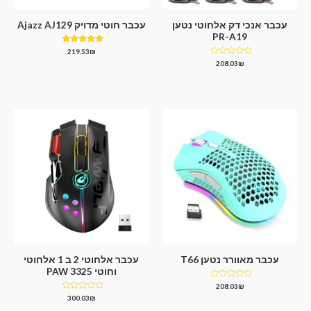
עכבר אנכי דק אלחוטי נטען
עכבר חוטי מדויק Ajazz AJ129
PR-A19
דורג
219.53
₪
5.00
דורג
208.03
₪
מתוך 5
0
מתוך
5
עכבר מאוורר נטען T66
עכבר אלחוטי 2 ב 1 אלחוטי
וחוטי PAW 3325
דורג
208.03
₪
0
דורג
300.03
₪
מתוך
0
5