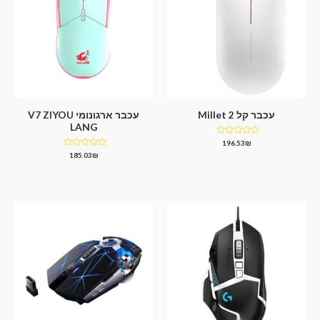
עכבר קל Millet 2
עכבר ארגונומי V7 ZIYOU
LANG
דורג
196.53
₪
0
דורג
185.03
₪
מתוך
0
5
מתוך
5