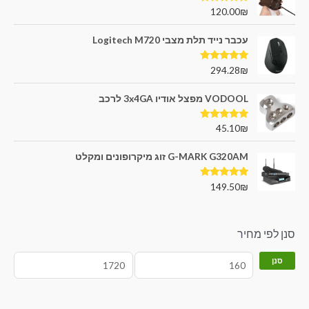
דורג
5.00
120.00
₪
מתוך 5
עכבר נייד תלת מצבי Logitech M720
דורג
5.00
294.28
₪
מתוך 5
VODOOL מפצל אודיו 3x4GA לרכב
דורג
5.00
45.10
₪
מתוך 5
G-MARK G320AM זוג מיקרופונים ומקלט
דורג
5.00
149.50
₪
מתוך 5
סנן לפי מחיר
סנן