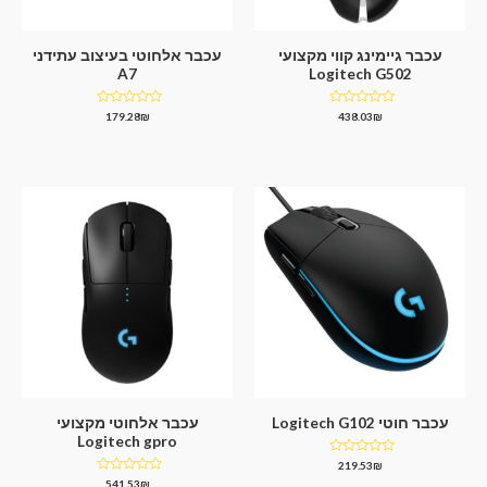
עכבר גיימינג קווי מקצועי
עכבר אלחוטי בעיצוב עתידני
A7
Logitech G502
דורג
דורג
179.28
₪
438.03
₪
0
0
מתוך
מתוך
5
5
עכבר חוטי Logitech G102
עכבר אלחוטי מקצועי
Logitech gpro
דורג
219.53
₪
0
דורג
541.53
₪