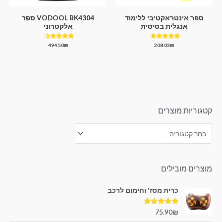
ספר אינטראקטיבי ללימוד
VODOOL BK4304 ספר
אנגלית בסיסית
אלקטרוני
דורג
דורג
494.50
₪
208.03
₪
4.25
4.50
מתוך 5
מתוך 5
קטגוריות מוצרים
מוצרים מובילים
כרית מסז' וחימום לרכב
דורג
5.00
75.90
₪
מתוך 5