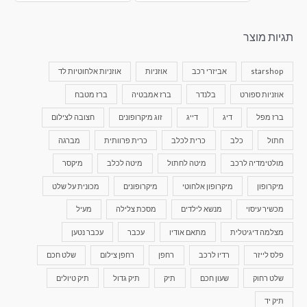
תגיות מוצר
starshop
אביזרי רכב
אוזניות
אוזניות אלחוטיות לד
אוזניות ספורט
בלנדר
ברז אמבטיה
ברז מטבח
ברז מפל
דיג
דייג
זוג מיקרופונים
חצובה לצילום
חתול
כלב
כרית לכלב
כרית פרוותית
מברגה
מולטימדיה לרכב
מיטה לחתול
מיטה לכלב
מיקסר
מיקרופון
מיקרופון אלחוטי
מיקרופונים
מכונית על שלט
מכשיר עיסוי
מנשא לילדים
מסכת צלילה
מעיל
מצלמה דיגיטלית
מתאם אודיו
עכבר
עכבר נטען
פלס לייזר
רדיו לרכב
רחפן
רחפן צילום
שלט חכם
שלט רחוק
שעון חכם
תיק
תיק גדול
תיק טיולים
תיק יד