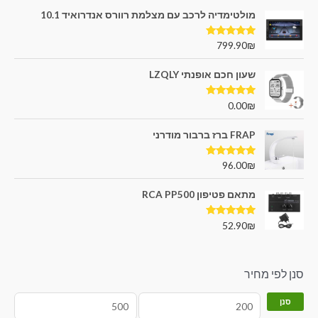
מולטימדיה לרכב עם מצלמת רוורס אנדרואיד 10.1
דורג
5.00
799.90
₪
מתוך 5
שעון חכם אופנתי LZQLY
דורג
5.00
0.00
₪
מתוך 5
FRAP ברז ברבור מודרני
דורג
5.00
96.00
₪
מתוך 5
מתאם פטיפון RCA PP500
דורג
5.00
52.90
₪
מתוך 5
סנן לפי מחיר
סנן