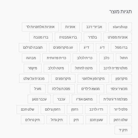
תגיות מוצר
starshop
אביזרי רכב
אוזניות
אוזניות אלחוטיות לד
אוזניות ספורט
בלנדר
ברז אמבטיה
ברז מטבח
ברז מפל
דיג
דייג
זוג מיקרופונים
חצובה לצילום
חתול
כלב
כרית לכלב
כרית פרוותית
מברגה
מולטימדיה לרכב
מיטה לחתול
מיטה לכלב
מיקסר
מיקרופון
מיקרופון אלחוטי
מיקרופונים
מכונית על שלט
מכשיר עיסוי
מנשא לילדים
מסכת צלילה
מעיל
מצלמה דיגיטלית
מתאם אודיו
עכבר
עכבר נטען
פלס לייזר
רדיו לרכב
רחפן
רחפן צילום
שלט חכם
שלט רחוק
שעון חכם
תיק
תיק גדול
תיק טיולים
תיק יד