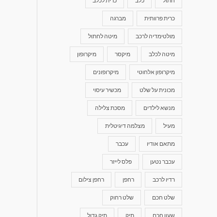
חתול
כלב
כרית לכלב
כרית פרוותית
מברגה
מולטימדיה לרכב
מיטה לחתול
מיטה לכלב
מיקסר
מיקרופון
מיקרופון אלחוטי
מיקרופונים
מכונית על שלט
מכשיר עיסוי
מנשא לילדים
מסכת צלילה
מעיל
מצלמה דיגיטלית
מתאם אודיו
עכבר
עכבר נטען
פלס לייזר
רדיו לרכב
רחפן
רחפן צילום
שלט חכם
שלט רחוק
שעון חכם
תיק
תיק גדול