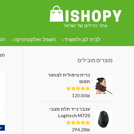
קטגוריות מוצרים
עמו
סט
לבית לגן ולמשרד
חשמל ואלקטרוניקה
הל
מציגי
מוצרים מובילים
כרית טיפולית לצוואר
תפוס
120.00
₪
דורג
5.00
מתוך 5
עכבר נייד תלת מצבי
Logitech M720
294.28
₪
דורג
5.00
מתוך 5