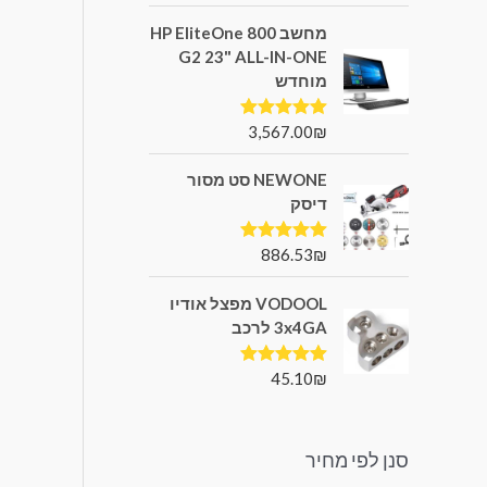
מחשב HP EliteOne 800
G2 23" ALL-IN-ONE
מוחדש
3,567.00
₪
דורג
5.00
מתוך 5
NEWONE סט מסור
דיסק
886.53
₪
דורג
5.00
מתוך 5
VODOOL מפצל אודיו
3x4GA לרכב
45.10
₪
דורג
5.00
מתוך 5
סנן לפי מחיר