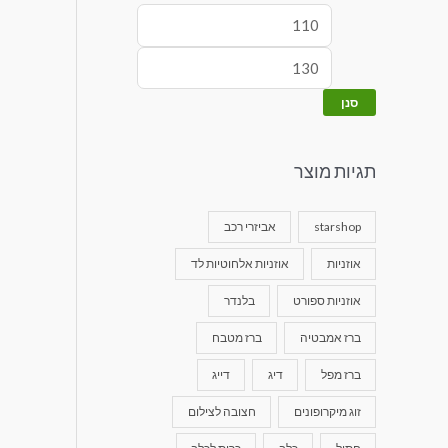
סנן
תגיות מוצר
starshop
אביזרי רכב
אוזניות
אוזניות אלחוטיות לד
אוזניות ספורט
בלנדר
ברז אמבטיה
ברז מטבח
ברז מפל
דיג
דייג
זוג מיקרופונים
חצובה לצילום