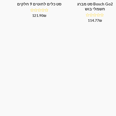
Bosch Go2 סט מברג
סט כלים לחוטים 9 חלקים
חשמלי בוש
דורג
121.90
₪
0
דורג
114.77
₪
מתוך
0
5
מתוך
5