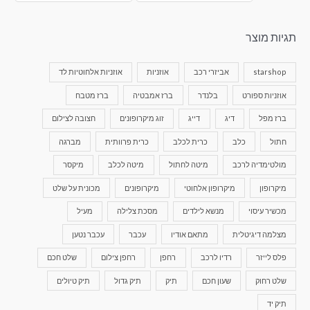
תגיות מוצר
starshop
אביזרי רכב
אוזניות
אוזניות אלחוטיות לד
אוזניות ספורט
בלנדר
ברז אמבטיה
ברז מטבח
ברז מפל
דיג
דייג
זוג מיקרופונים
חצובה לצילום
חתול
כלב
כרית לכלב
כרית פרוותית
מברגה
מולטימדיה לרכב
מיטה לחתול
מיטה לכלב
מיקסר
מיקרופון
מיקרופון אלחוטי
מיקרופונים
מכונית על שלט
מכשיר עיסוי
מנשא לילדים
מסכת צלילה
מעיל
מצלמה דיגיטלית
מתאם אודיו
עכבר
עכבר נטען
פלס לייזר
רדיו לרכב
רחפן
רחפן צילום
שלט חכם
שלט רחוק
שעון חכם
תיק
תיק גדול
תיק טיולים
תיק יד