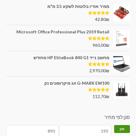
ממיר אודיו בלוטות לשקע 3.5 מ"מ
דורג
5.00
42.80
₪
מתוך 5
Microsoft Office Professional Plus 2019 Retail
דורג
5.00
960.00
₪
מתוך 5
מחשב נייד HP EliteBook 840 G1 מחודש
דורג
5.00
2,970.00
₪
מתוך 5
G-MARK EW100 זוג מיקרופונים נק
דורג
5.00
112.70
₪
מתוך 5
סנן לפי מחיר
סנן