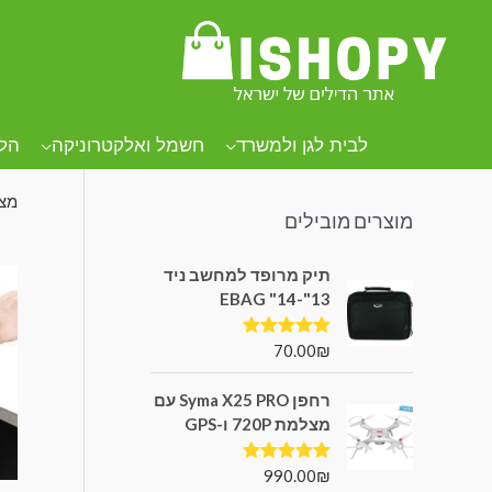
קטגוריות מוצרים
עמו
סב
לבית לגן ולמשרד
חשמל ואלקטרוניקה
הל
מצי
מוצרים מובילים
תיק מרופד למחשב ניד
13"-14" EBAG
70.00
₪
דורג
5.00
מתוך 5
רחפן Syma X25 PRO עם
מצלמת 720P ו-GPS
990.00
₪
דורג
5.00
מתוך 5