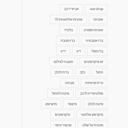
starshop
אביזרי רכב
אוזניות
אוזניות אלחוטיות לד
אוזניות ספורט
בלנדר
ברז אמבטיה
ברז מטבח
ברז מפל
דיג
דייג
זוג מיקרופונים
חצובה לצילום
חתול
כלב
כרית לכלב
כרית פרוותית
מברגה
מולטימדיה לרכב
מיטה לחתול
מיטה לכלב
מיקסר
מיקרופון
מיקרופון אלחוטי
מיקרופונים
מכונית על שלט
מכשיר עיסוי