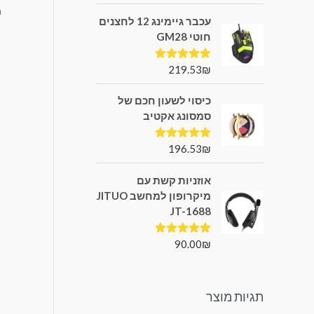
עכבר גיימינג 12 לחצנים
חוטי GM28
219.53
₪
דורג
5.00
מתוך 5
כיסוי לשעון חכם של
סמסונג אקטיב
196.53
₪
דורג
5.00
מתוך 5
אוזניות קשת עם
מיקרופון למחשב JITUO
JT-1688
90.00
₪
דורג
5.00
מתוך 5
תגיות מוצר