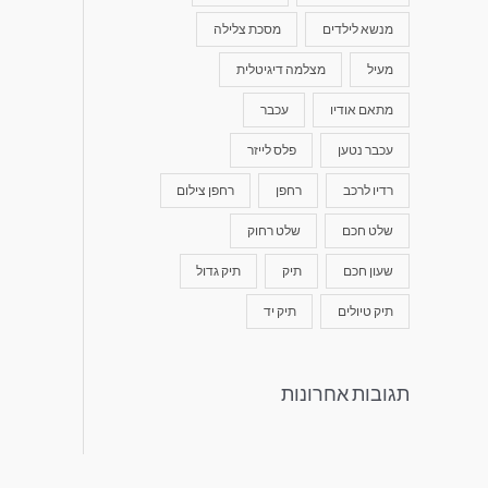
מנשא לילדים
מסכת צלילה
מעיל
מצלמה דיגיטלית
מתאם אודיו
עכבר
עכבר נטען
פלס לייזר
רדיו לרכב
רחפן
רחפן צילום
שלט חכם
שלט רחוק
שעון חכם
תיק
תיק גדול
תיק טיולים
תיק יד
תגובות אחרונות