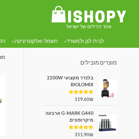
קטגוריות מוצרים
עמו
מ
לבית לגן ולמשרד
חשמל ואלקטרוניקה
הל
מצי
מוצרים מובילים
בלנדר מקצועי 2200W
BIOLOMIX
119.60
₪
דורג
5.00
מתוך 5
G-MARK G440 ארבעה
מיקרופונים
351.90
₪
דורג
5.00
מתוך 5