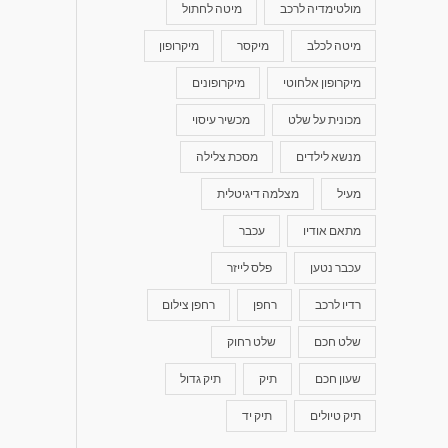
מולטימדיה לרכב
מיטה לחתול
מיטה לכלב
מיקסר
מיקרופון
מיקרופון אלחוטי
מיקרופונים
מכונית על שלט
מכשיר עיסוי
מנשא לילדים
מסכת צלילה
מעיל
מצלמה דיגיטלית
מתאם אודיו
עכבר
עכבר נטען
פלס לייזר
רדיו לרכב
רחפן
רחפן צילום
שלט חכם
שלט רחוק
שעון חכם
תיק
תיק גדול
תיק טיולים
תיק יד