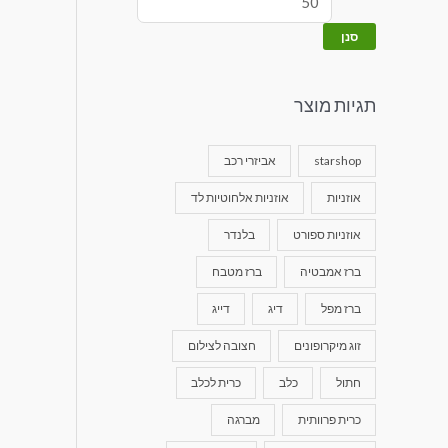
סנן
תגיות מוצר
starshop
אביזרי רכב
אוזניות
אוזניות אלחוטיות לד
אוזניות ספורט
בלנדר
ברז אמבטיה
ברז מטבח
ברז מפל
דיג
דייג
זוג מיקרופונים
חצובה לצילום
חתול
כלב
כרית לכלב
כרית פרוותית
מברגה