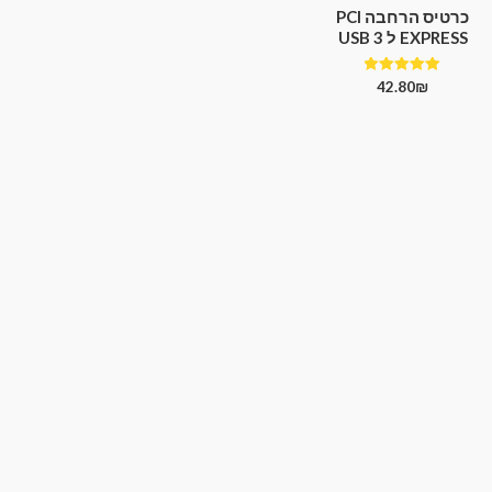
כרטיס הרחבה PCI
EXPRESS ל USB 3
דורג
42.80
₪
5.00
מתוך 5