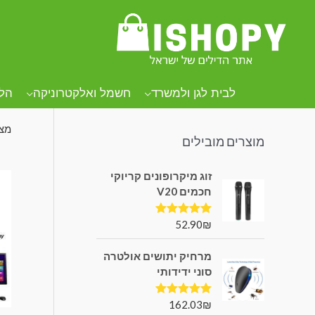
קטגוריות מוצרים
עמו
מת
לבית לגן ולמשרד
חשמל ואלקטרוניקה
הל
מצי
מוצרים מובילים
זוג מיקרופונים קריוקי
חכמים V20
52.90
₪
דורג
5.00
מתוך 5
מרחיק יתושים אולטרה
סוני ידידותי
162.03
₪
דורג
5.00
מתוך 5