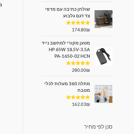
מתא
שולחן כתיבה עם מדפי
צד דגם גלבוע
174.80
₪
דורג
5.00
מתוך 5
מטען מקורי למחשב נייד
HP 65W 18.5V-3.5A
PA-1650-02 HCN
280.00
₪
דורג
5.00
מתוך 5
מתלה 360 מעלות לכלי
מטבח
162.03
₪
דורג
5.00
מתוך 5
סנן לפי מחיר