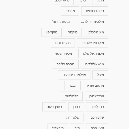
חתול
כלב
כרית לכלב
כרית פרוותית
מברגה
מולטימדיה לרכב
מיטה לחתול
מיטה לכלב
מיקסר
מיקרופון
מיקרופון אלחוטי
מיקרופונים
מכונית על שלט
מכשיר עיסוי
מנשא לילדים
מסכת צלילה
מעיל
מצלמה דיגיטלית
מתאם אודיו
עכבר
עכבר נטען
פלס לייזר
רדיו לרכב
רחפן
רחפן צילום
שלט חכם
שלט רחוק
שעון חכם
תיק
תיק גדול