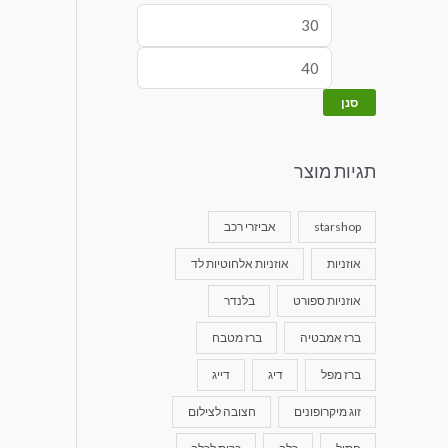
סנן
תגיות מוצר
starshop
אביזרי רכב
אוזניות
אוזניות אלחוטיות לד
אוזניות ספורט
בלנדר
ברז אמבטיה
ברז מטבח
ברז מפל
דיג
דייג
זוג מיקרופונים
חצובה לצילום