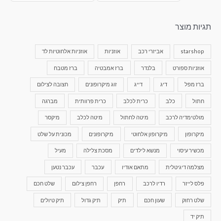
תגיות מוצר
starshop
אביזרי רכב
אוזניות
אוזניות אלחוטיות לד
אוזניות ספורט
בלנדר
ברז אמבטיה
ברז מטבח
ברז מפל
דיג
דייג
זוג מיקרופונים
חצובה לצילום
חתול
כלב
כרית לכלב
כרית פרוותית
מברגה
מולטימדיה לרכב
מיטה לחתול
מיטה לכלב
מיקסר
מיקרופון
מיקרופון אלחוטי
מיקרופונים
מכונית על שלט
מכשיר עיסוי
מנשא לילדים
מסכת צלילה
מעיל
מצלמה דיגיטלית
מתאם אודיו
עכבר
עכבר נטען
פלס לייזר
רדיו לרכב
רחפן
רחפן צילום
שלט חכם
שלט רחוק
שעון חכם
תיק
תיק גדול
תיק טיולים
תיק יד