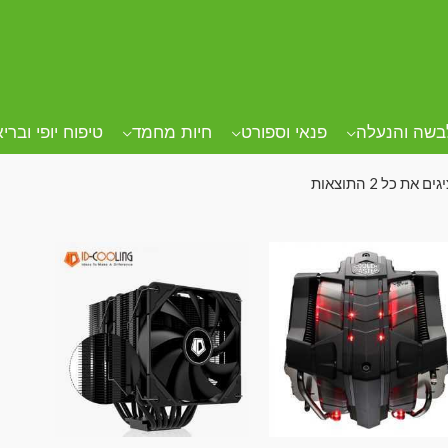
ד הבית
/ מוצרים המתויגים “מקרר CPU”
רר CPU
בשה והנעלה
פנאי וספורט
חיות מחמד
טיפוח יופי וברי
ם את כל ⁦2⁩ התוצאות