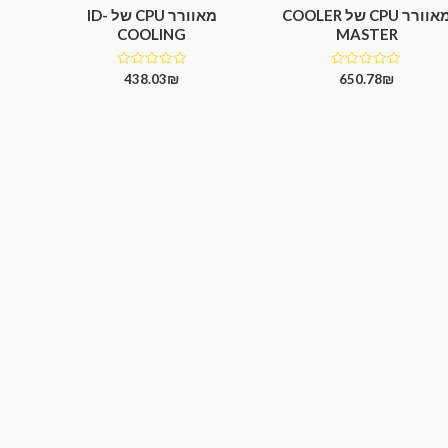
מאוורר CPU של COOLER
מאוורר CPU של ID-
COOLING
MASTER
דורג
דורג
438.03
₪
650.78
₪
0
0
מתוך
מתוך
5
5