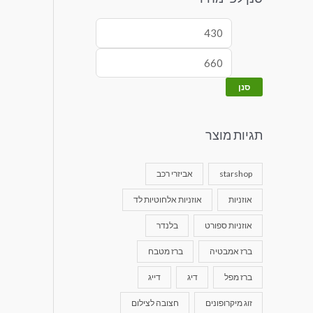
סנן
תגיות מוצר
starshop
אביזרי רכב
אוזניות
אוזניות אלחוטיות לד
אוזניות ספורט
בלנדר
ברז אמבטיה
ברז מטבח
ברז מפל
דיג
דייג
זוג מיקרופונים
חצובה לצילום