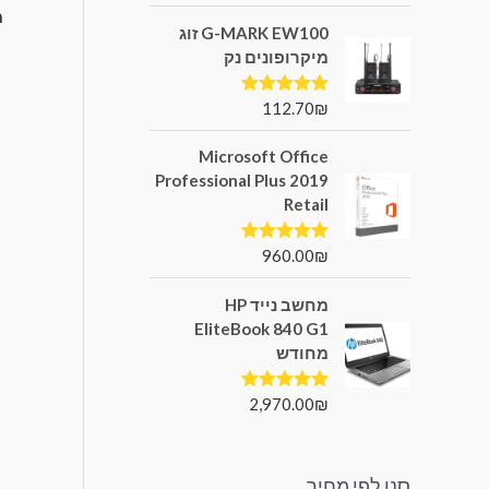
G-MARK EW100 זוג
מיקרופונים נק
112.70
₪
דורג
5.00
מתוך 5
Microsoft Office
Professional Plus 2019
Retail
960.00
₪
דורג
5.00
מתוך 5
מחשב נייד HP
EliteBook 840 G1
מחודש
2,970.00
₪
דורג
5.00
מתוך 5
סנן לפי מחיר