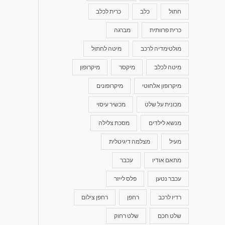
חתול
כלב
כרית לכלב
כרית פרוותית
מברגה
מולטימדיה לרכב
מיטה לחתול
מיטה לכלב
מיקסר
מיקרופון
מיקרופון אלחוטי
מיקרופונים
מכונית על שלט
מכשיר עיסוי
מנשא לילדים
מסכת צלילה
מעיל
מצלמה דיגיטלית
מתאם אודיו
עכבר
עכבר נטען
פלס לייזר
רדיו לרכב
רחפן
רחפן צילום
שלט חכם
שלט רחוק