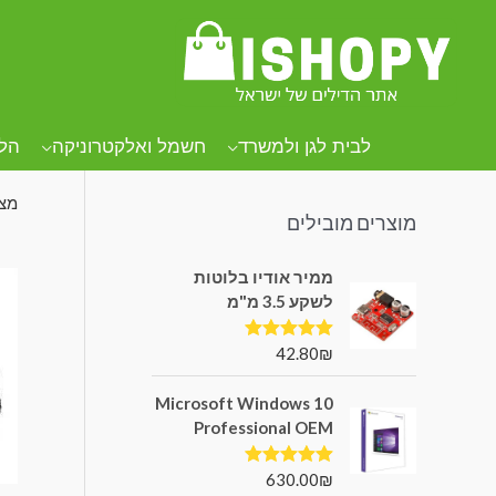
קטגוריות מוצרים
עמו
מק
לבית לגן ולמשרד
חשמל ואלקטרוניקה
הל
מציגי
מוצרים מובילים
ממיר אודיו בלוטות
לשקע 3.5 מ"מ
42.80
₪
דורג
5.00
מתוך 5
Microsoft Windows 10
Professional OEM
630.00
₪
דורג
5.00
מתוך 5