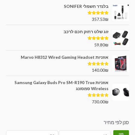
בלנדר חשמלי SONIFER
דורג
5.00
357.53
₪
מתוך 5
זוג שלט רחוק חכם לרכב
דורג
5.00
59.80
₪
מתוך 5
אוזניות Marvo H8312 Wired Gaming Headset
דורג
5.00
140.00
₪
מתוך 5
אוזניות Samsung Galaxy Buds Pro SM-R190 True
Wireless סמסונג
דורג
5.00
730.00
₪
מתוך 5
סנן לפי מחיר
סנן