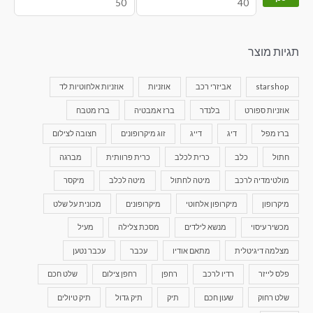
תגיות מוצר
starshop
אביזרי רכב
אוזניות
אוזניות אלחוטיות לד
אוזניות ספורט
בלנדר
ברז אמבטיה
ברז מטבח
ברז מפל
דיג
דייג
זוג מיקרופונים
חצובה לצילום
חתול
כלב
כרית לכלב
כרית פרוותית
מברגה
מולטימדיה לרכב
מיטה לחתול
מיטה לכלב
מיקסר
מיקרופון
מיקרופון אלחוטי
מיקרופונים
מכונית על שלט
מכשיר עיסוי
מנשא לילדים
מסכת צלילה
מעיל
מצלמה דיגיטלית
מתאם אודיו
עכבר
עכבר נטען
פלס לייזר
רדיו לרכב
רחפן
רחפן צילום
שלט חכם
שלט רחוק
שעון חכם
תיק
תיק גדול
תיק טיולים