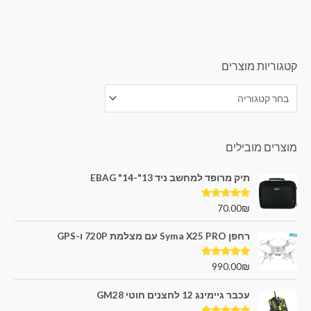
מתוך
5
קטגוריות מוצרים
מוצרים מובילים
תיק מרופד למחשב ניד 13"-14" EBAG
דורג
5.00
70.00
₪
מתוך 5
רחפן Syma X25 PRO עם מצלמת 720P ו-GPS
דורג
5.00
990.00
₪
מתוך 5
עכבר גיימינג 12 לחצנים חוטי GM28