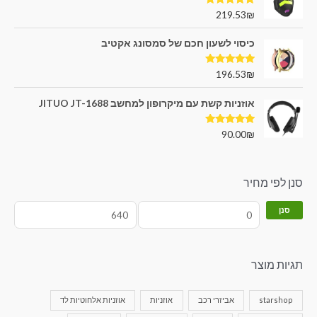
דורג
5.00
219.53
₪
מתוך 5
כיסוי לשעון חכם של סמסונג אקטיב
דורג
5.00
196.53
₪
מתוך 5
אוזניות קשת עם מיקרופון למחשב JITUO JT-1688
דורג
5.00
90.00
₪
מתוך 5
סנן לפי מחיר
סנן
תגיות מוצר
starshop
אביזרי רכב
אוזניות
אוזניות אלחוטיות לד