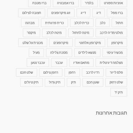
אוזניות ספורט
בלנדר
ברז אמבטיה
ברז מטבח
ברז מפל
דיג
דייג
זוג מיקרופונים
חצובה לצילום
חתול
כלב
כרית לכלב
כרית פרוותית
מברגה
מולטימדיה לרכב
מיטה לחתול
מיטה לכלב
מיקסר
מיקרופון
מיקרופון אלחוטי
מיקרופונים
מכונית על שלט
מכשיר עיסוי
מנשא לילדים
מסכת צלילה
מעיל
מצלמה דיגיטלית
מתאם אודיו
עכבר
עכבר נטען
פלס לייזר
רדיו לרכב
רחפן
רחפן צילום
שלט חכם
שלט רחוק
שעון חכם
תיק
תיק גדול
תיק טיולים
תיק יד
תגובות אחרונות