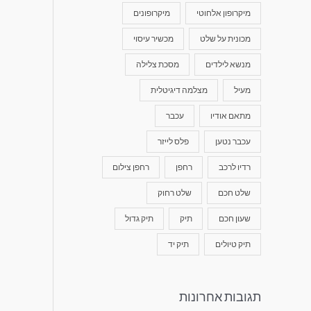
מיקרופון אלחוטי
מיקרופונים
מכונית על שלט
מכשיר עיסוי
מנשא לילדים
מסכת צלילה
מעיל
מצלמה דיגיטלית
מתאם אודיו
עכבר
עכבר נטען
פלס לייזר
רדיו לרכב
רחפן
רחפן צילום
שלט חכם
שלט רחוק
שעון חכם
תיק
תיק גדול
תיק טיולים
תיק יד
תגובות אחרונות