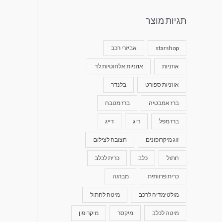
תגיות מוצר
starshop
אביזרי רכב
אוזניות
אוזניות אלחוטיות לד
אוזניות ספורט
בלנדר
ברז אמבטיה
ברז מטבח
ברז מפל
דיג
דייג
זוג מיקרופונים
חצובה לצילום
חתול
כלב
כרית לכלב
כרית פרוותית
מברגה
מולטימדיה לרכב
מיטה לחתול
מיטה לכלב
מיקסר
מיקרופון