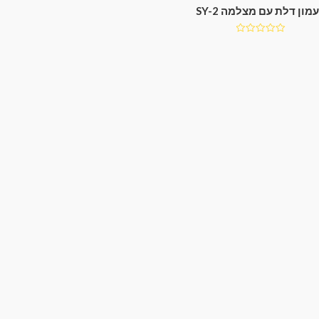
מון דלת עם מצלמה SY-2
דורג
0
מתוך
5