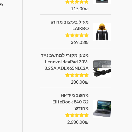
פע
115.00
₪
דורג
5.00
מתוך 5
מעיל בעיצוב מדורג
LAIKBO
369.03
₪
דורג
5.00
מתוך 5
מטען מקורי למחשב נייד
Lenovo IdeaPad 20V-
3.25A ADLX65NLC3A
280.00
₪
דורג
5.00
מתוך 5
מחשב נייד HP
EliteBook 840 G2
מחודש
2,680.00
₪
דורג
5.00
מתוך 5