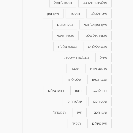
מולטימדיה לרכב
מיטה לחתול
מיטה לכלב
מיקסר
מיקרופון
מיקרופון אלחוטי
מיקרופונים
מכונית על שלט
מכשיר עיסוי
מנשא לילדים
מסכת צלילה
מעיל
מצלמה דיגיטלית
מתאם אודיו
עכבר
עכבר נטען
פלס לייזר
רדיו לרכב
רחפן
רחפן צילום
שלט חכם
שלט רחוק
שעון חכם
תיק
תיק גדול
תיק טיולים
תיק יד