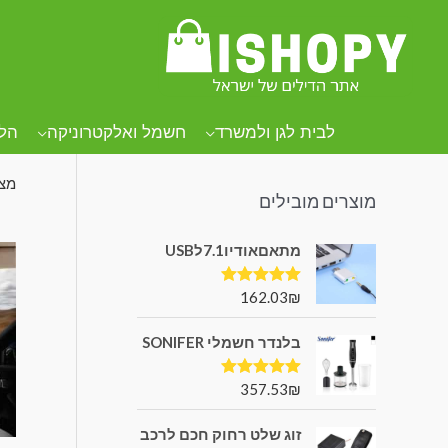
קטגוריות מוצרים
עמו
מ
לבית לגן ולמשרד
חשמל ואלקטרוניקה
הל
מצי
מוצרים מובילים
מתאםאודיו7.1לUSB
162.03
₪
דורג
5.00
מתוך 5
בלנדר חשמלי SONIFER
357.53
₪
דורג
5.00
מתוך 5
זוג שלט רחוק חכם לרכב