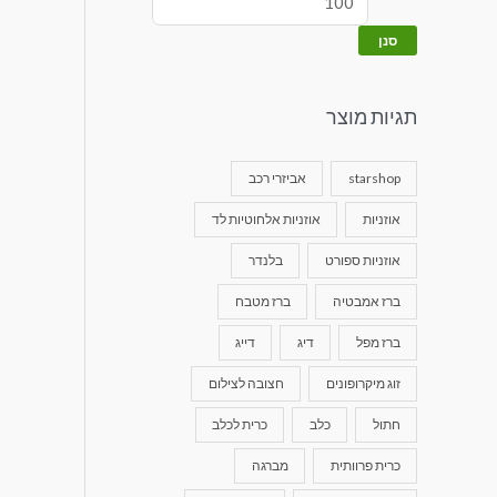
סנן
תגיות מוצר
starshop
אביזרי רכב
אוזניות
אוזניות אלחוטיות לד
אוזניות ספורט
בלנדר
ברז אמבטיה
ברז מטבח
ברז מפל
דיג
דייג
זוג מיקרופונים
חצובה לצילום
חתול
כלב
כרית לכלב
כרית פרוותית
מברגה