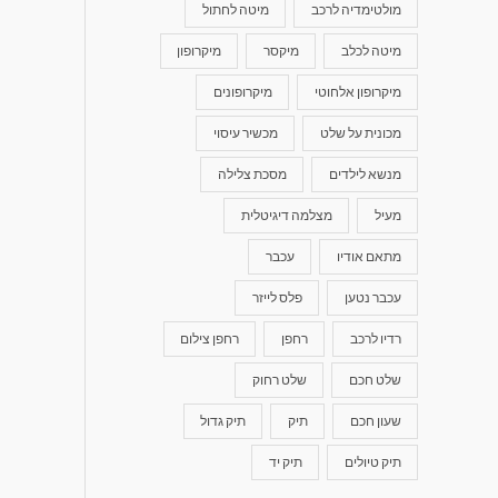
מולטימדיה לרכב
מיטה לחתול
מיטה לכלב
מיקסר
מיקרופון
מיקרופון אלחוטי
מיקרופונים
מכונית על שלט
מכשיר עיסוי
מנשא לילדים
מסכת צלילה
מעיל
מצלמה דיגיטלית
מתאם אודיו
עכבר
עכבר נטען
פלס לייזר
רדיו לרכב
רחפן
רחפן צילום
שלט חכם
שלט רחוק
שעון חכם
תיק
תיק גדול
תיק טיולים
תיק יד