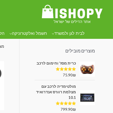
קטגוריות מוצרים
עמו
מע
לבית לגן ולמשרד
חשמל ואלקטרוניקה
הל
מציגי
מוצרים מובילים
כרית מסז' וחימום לרכב
75.90
₪
דורג
5.00
מתוך 5
מולטימדיה לרכב עם
מצלמת רוורס אנדרואיד
10.1
799.90
₪
דורג
5.00
מתוך 5