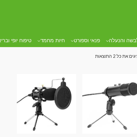
ד הבית
/ מוצרים המתויגים “מעמד למיקרופון”
מד למיקרופון
בשה והנעלה
פנאי וספורט
חיות מחמד
טיפוח יופי וברי
ם את כל ⁦2⁩ התוצאות