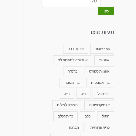
סנן
תגיות מוצר
starshop
אביזרי רכב
אוזניות
אוזניות אלחוטיות לד
אוזניות ספורט
בלנדר
ברז אמבטיה
ברז מטבח
ברז מפל
דיג
דייג
זוג מיקרופונים
חצובה לצילום
חתול
כלב
כרית לכלב
כרית פרוותית
מברגה