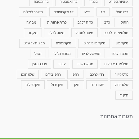
אוזניות ספורט
בלנדר
ברז אמבטיה
ברז מטבח
ברז מפל
דיג
דייג
זוג מיקרופונים
חצובה לצילום
חתול
כלב
כרית לכלב
כרית פרוותית
מברגה
מולטימדיה לרכב
מיטה לחתול
מיטה לכלב
מיקסר
מיקרופון
מיקרופון אלחוטי
מיקרופונים
מכונית על שלט
מכשיר עיסוי
מנשא לילדים
מסכת צלילה
מעיל
מצלמה דיגיטלית
מתאם אודיו
עכבר
עכבר נטען
פלס לייזר
רדיו לרכב
רחפן
רחפן צילום
שלט חכם
שלט רחוק
שעון חכם
תיק
תיק גדול
תיק טיולים
תיק יד
תגובות אחרונות