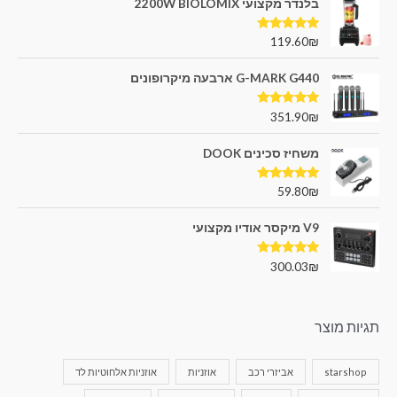
בלנדר מקצועי 2200W BIOLOMIX
דורג
5.00
119.60
₪
מתוך 5
G-MARK G440 ארבעה מיקרופונים
דורג
5.00
351.90
₪
מתוך 5
משחיז סכינים DOOK
דורג
5.00
59.80
₪
מתוך 5
V9 מיקסר אודיו מקצועי
דורג
5.00
300.03
₪
מתוך 5
תגיות מוצר
starshop
אביזרי רכב
אוזניות
אוזניות אלחוטיות לד