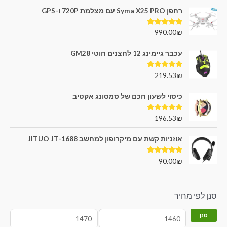
רחפן Syma X25 PRO עם מצלמת 720P ו-GPS
דורג
5.00
990.00
₪
מתוך 5
עכבר גיימינג 12 לחצנים חוטי GM28
דורג
5.00
219.53
₪
מתוך 5
כיסוי לשעון חכם של סמסונג אקטיב
דורג
5.00
196.53
₪
מתוך 5
אוזניות קשת עם מיקרופון למחשב JITUO JT-1688
דורג
5.00
90.00
₪
מתוך 5
סנן לפי מחיר
סנן