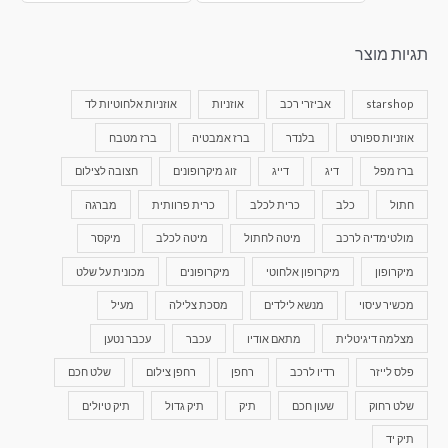
תגיות מוצר
starshop
אביזרי רכב
אוזניות
אוזניות אלחוטיות לד
אוזניות ספורט
בלנדר
ברז אמבטיה
ברז מטבח
ברז מפל
דיג
דייג
זוג מיקרופונים
חצובה לצילום
חתול
כלב
כרית לכלב
כרית פרוותית
מברגה
מולטימדיה לרכב
מיטה לחתול
מיטה לכלב
מיקסר
מיקרופון
מיקרופון אלחוטי
מיקרופונים
מכונית על שלט
מכשיר עיסוי
מנשא לילדים
מסכת צלילה
מעיל
מצלמה דיגיטלית
מתאם אודיו
עכבר
עכבר נטען
פלס לייזר
רדיו לרכב
רחפן
רחפן צילום
שלט חכם
שלט רחוק
שעון חכם
תיק
תיק גדול
תיק טיולים
תיק יד