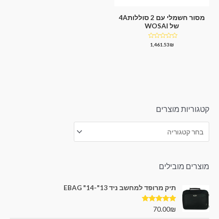
מסור חשמלי עם 2 סוללות4A
של WOSAI
דורג
1,461.53
₪
0
מתוך
5
קטגוריות מוצרים
מוצרים מובילים
תיק מרופד למחשב ניד 13"-14" EBAG
דורג
5.00
70.00
₪
מתוך 5