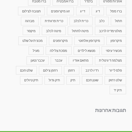
אוזניות ספורט
בלנדר
ברז אמבטיה
ברז מטבח
ברז מפל
דיג
דייג
זוג מיקרופונים
חצובה לצילום
חתול
כלב
כרית לכלב
כרית פרוותית
מברגה
מולטימדיה לרכב
מיטה לחתול
מיטה לכלב
מיקסר
מיקרופון
מיקרופון אלחוטי
מיקרופונים
מכונית על שלט
מכשיר עיסוי
מנשא לילדים
מסכת צלילה
מעיל
מצלמה דיגיטלית
מתאם אודיו
עכבר
עכבר נטען
פלס לייזר
רדיו לרכב
רחפן
רחפן צילום
שלט חכם
שלט רחוק
שעון חכם
תיק
תיק גדול
תיק טיולים
תיק יד
תגובות אחרונות