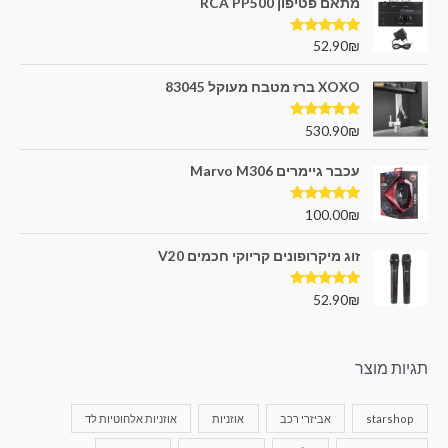
מתאם פטיפון RCA PP500
דורג
5.00
52.90
₪
מתוך 5
XOXO ברז מטבח מעוקל 83045
דורג
5.00
530.90
₪
מתוך 5
עכבר גיימרים Marvo M306
דורג
5.00
100.00
₪
מתוך 5
זוג מיקרופונים קריוקי חכמים V20
דורג
5.00
52.90
₪
מתוך 5
תגיות מוצר
starshop
אביזרי רכב
אוזניות
אוזניות אלחוטיות לד