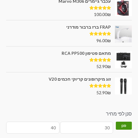
עכבר גיימרים Marvo M306
דורג
5.00
100.00
₪
מתוך 5
FRAP ברז ברבור מודרני
דורג
5.00
96.00
₪
מתוך 5
מתאם פטיפון RCA PP500
דורג
5.00
52.90
₪
מתוך 5
זוג מיקרופונים קריוקי חכמים V20
דורג
5.00
52.90
₪
מתוך 5
סנן לפי מחיר
סנן