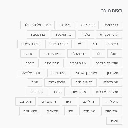
תגיות מוצר
starshop
אביזרי רכב
אוזניות
אוזניות אלחוטיות לד
אוזניות ספורט
בלנדר
ברז אמבטיה
ברז מטבח
ברז מפל
דיג
דייג
זוג מיקרופונים
חצובה לצילום
חתול
כלב
כרית לכלב
כרית פרוותית
מברגה
מולטימדיה לרכב
מיטה לחתול
מיטה לכלב
מיקסר
מיקרופון
מיקרופון אלחוטי
מיקרופונים
מכונית על שלט
מכשיר עיסוי
מנשא לילדים
מסכת צלילה
מעיל
מצלמה דיגיטלית
מתאם אודיו
עכבר
עכבר נטען
פלס לייזר
רדיו לרכב
רחפן
רחפן צילום
שלט חכם
שלט רחוק
שעון חכם
תיק
תיק גדול
תיק טיולים
תיק יד