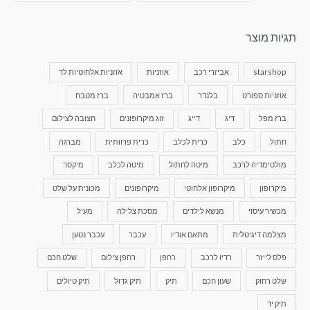
תגיות מוצר
starshop
אביזרי רכב
אוזניות
אוזניות אלחוטיות לד
אוזניות ספורט
בלנדר
ברז אמבטיה
ברז מטבח
ברז מפל
דיג
דייג
זוג מיקרופונים
חצובה לצילום
חתול
כלב
כרית לכלב
כרית פרוותית
מברגה
מולטימדיה לרכב
מיטה לחתול
מיטה לכלב
מיקסר
מיקרופון
מיקרופון אלחוטי
מיקרופונים
מכונית על שלט
מכשיר עיסוי
מנשא לילדים
מסכת צלילה
מעיל
מצלמה דיגיטלית
מתאם אודיו
עכבר
עכבר נטען
פלס לייזר
רדיו לרכב
רחפן
רחפן צילום
שלט חכם
שלט רחוק
שעון חכם
תיק
תיק גדול
תיק טיולים
תיק יד