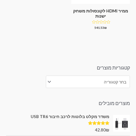
ממיר HDMI לקונסולות משחק
ישנות
דורג
541.53
₪
0
מתוך
5
קטגוריות מוצרים
מוצרים מובילים
משדר מקלט בלוטות לרכב חיבור USB TR6
דורג
5.00
42.80
₪
מתוך 5