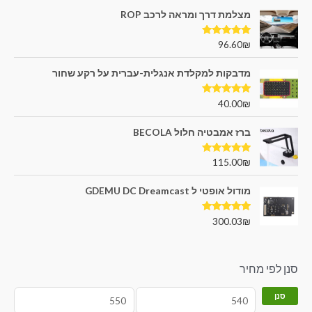
מצלמת דרך ומראה לרכב ROP
דורג
5.00
96.60
₪
מתוך 5
מדבקות למקלדת אנגלית-עברית על רקע שחור
דורג
5.00
40.00
₪
מתוך 5
ברז אמבטיה חלול BECOLA
דורג
5.00
115.00
₪
מתוך 5
מודול אופטי ל GDEMU DC Dreamcast
דורג
5.00
300.03
₪
מתוך 5
סנן לפי מחיר
סנן