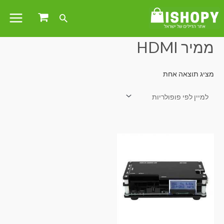
עמוד הבית
/ מוצרים המתויגים “ממיר HDMI”
ממיר HDMI
מציג תוצאה אחת