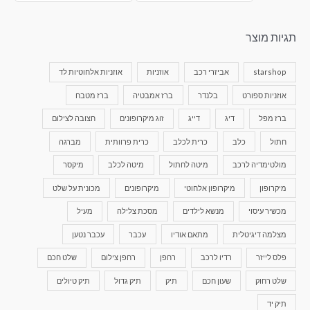
תגיות מוצר
starshop
אביזרי רכב
אוזניות
אוזניות אלחוטיות לד
אוזניות ספורט
בלנדר
ברז אמבטיה
ברז מטבח
ברז מפל
דיג
דייג
זוג מיקרופונים
חצובה לצילום
חתול
כלב
כרית לכלב
כרית פרוותית
מברגה
מולטימדיה לרכב
מיטה לחתול
מיטה לכלב
מיקסר
מיקרופון
מיקרופון אלחוטי
מיקרופונים
מכונית על שלט
מכשיר עיסוי
מנשא לילדים
מסכת צלילה
מעיל
מצלמה דיגיטלית
מתאם אודיו
עכבר
עכבר נטען
פלס לייזר
רדיו לרכב
רחפן
רחפן צילום
שלט חכם
שלט רחוק
שעון חכם
תיק
תיק גדול
תיק טיולים
תיק יד