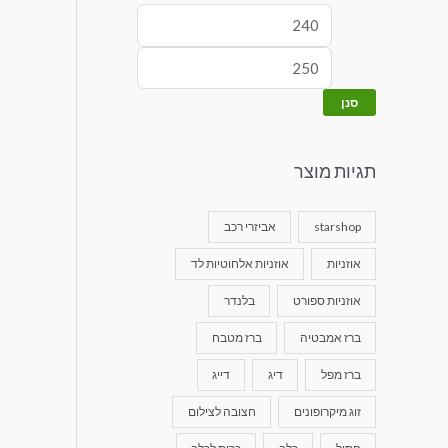
סנן
תגיות מוצר
starshop
אביזרי רכב
אוזניות
אוזניות אלחוטיות לד
אוזניות ספורט
בלנדר
ברז אמבטיה
ברז מטבח
ברז מפל
דיג
דייג
זוג מיקרופונים
חצובה לצילום