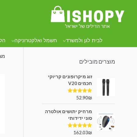
קטגוריות מוצרים
עמו
מכ
לבית לגן ולמשרד
חשמל ואלקטרוניקה
הל
מצי
מוצרים מובילים
זוג מיקרופונים קריוקי
חכמים V20
52.90
₪
דורג
5.00
מתוך 5
מרחיק יתושים אולטרה
סוני ידידותי
162.03
₪
דורג
5.00
מתוך 5