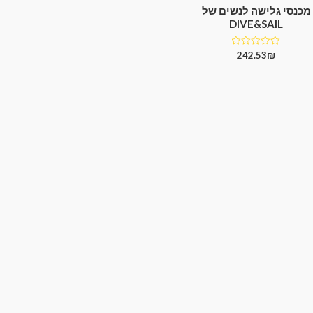
מכנסי גלישה לנשים של
DIVE&SAIL
דורג
242.53
₪
0
מתוך
5