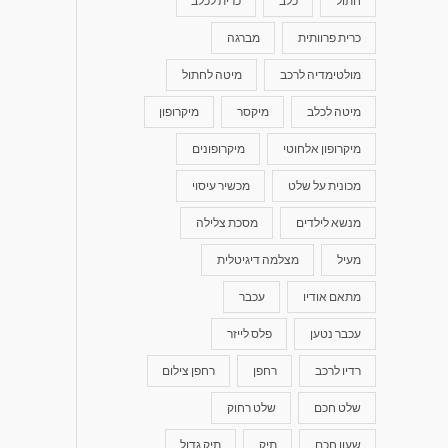
חתול
כלב
כרית לכלב
כרית פרוותית
מברגה
מולטימדיה לרכב
מיטה לחתול
מיטה לכלב
מיקסר
מיקרופון
מיקרופון אלחוטי
מיקרופונים
מכונית על שלט
מכשיר עיסוי
מנשא לילדים
מסכת צלילה
מעיל
מצלמה דיגיטלית
מתאם אודיו
עכבר
עכבר נטען
פלס לייזר
רדיו לרכב
רחפן
רחפן צילום
שלט חכם
שלט רחוק
שעון חכם
תיק
תיק גדול