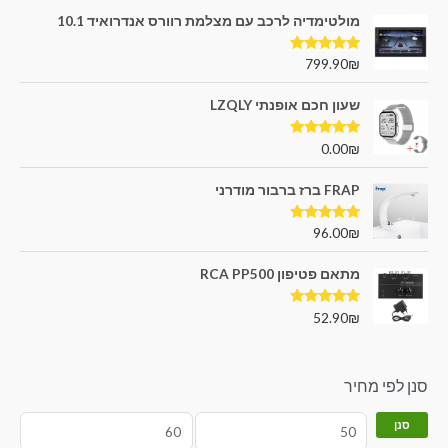
מולטימדיה לרכב עם מצלמת רוורס אנדרואיד 10.1
דורג
5.00
799.90
₪
מתוך 5
שעון חכם אופנתי LZQLY
דורג
5.00
0.00
₪
מתוך 5
FRAP ברז ברבור מודרני
דורג
5.00
96.00
₪
מתוך 5
מתאם פטיפון RCA PP500
דורג
5.00
52.90
₪
מתוך 5
סנן לפי מחיר
סנן