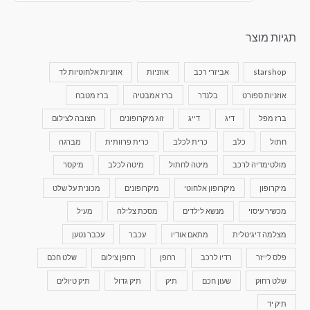
תגיות מוצר
starshop
אביזרי רכב
אוזניות
אוזניות אלחוטיות לד
אוזניות ספורט
בלנדר
ברז אמבטיה
ברז מטבח
ברז מפל
דיג
דייג
זוג מיקרופונים
חצובה לצילום
חתול
כלב
כרית לכלב
כרית פרוותית
מברגה
מולטימדיה לרכב
מיטה לחתול
מיטה לכלב
מיקסר
מיקרופון
מיקרופון אלחוטי
מיקרופונים
מכונית על שלט
מכשיר עיסוי
מנשא לילדים
מסכת צלילה
מעיל
מצלמה דיגיטלית
מתאם אודיו
עכבר
עכבר נטען
פלס לייזר
רדיו לרכב
רחפן
רחפן צילום
שלט חכם
שלט רחוק
שעון חכם
תיק
תיק גדול
תיק טיולים
תיק יד