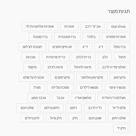
תגיות מוצר
starshop
אביזרי רכב
אוזניות
אוזניות אלחוטיות לד
אוזניות ספורט
בלנדר
ברז אמבטיה
ברז מטבח
ברז מפל
דיג
דייג
זוג מיקרופונים
חצובה לצילום
חתול
כלב
כרית לכלב
כרית פרוותית
מברגה
מולטימדיה לרכב
מיטה לחתול
מיטה לכלב
מיקסר
מיקרופון
מיקרופון אלחוטי
מיקרופונים
מכונית על שלט
מכשיר עיסוי
מנשא לילדים
מסכת צלילה
מעיל
מצלמה דיגיטלית
מתאם אודיו
עכבר
עכבר נטען
פלס לייזר
רדיו לרכב
רחפן
רחפן צילום
שלט חכם
שלט רחוק
שעון חכם
תיק
תיק גדול
תיק טיולים
תיק יד