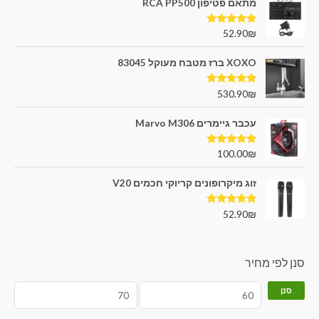
מתאם פטיפון RCA PP500
דורג
5.00
52.90
₪
מתוך 5
XOXO ברז מטבח מעוקל 83045
דורג
5.00
530.90
₪
מתוך 5
עכבר גיימרים Marvo M306
דורג
5.00
100.00
₪
מתוך 5
זוג מיקרופונים קריוקי חכמים V20
דורג
5.00
52.90
₪
מתוך 5
סנן לפי מחיר
סנן