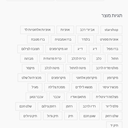
תגיות מוצר
starshop
אביזרי רכב
אוזניות
אוזניות אלחוטיות לד
אוזניות ספורט
בלנדר
ברז אמבטיה
ברז מטבח
ברז מפל
דיג
דייג
זוג מיקרופונים
חצובה לצילום
חתול
כלב
כרית לכלב
כרית פרוותית
מברגה
מולטימדיה לרכב
מיטה לחתול
מיטה לכלב
מיקסר
מיקרופון
מיקרופון אלחוטי
מיקרופונים
מכונית על שלט
מכשיר עיסוי
מנשא לילדים
מסכת צלילה
מעיל
מצלמה דיגיטלית
מתאם אודיו
עכבר
עכבר נטען
פלס לייזר
רדיו לרכב
רחפן
רחפן צילום
שלט חכם
שלט רחוק
שעון חכם
תיק
תיק גדול
תיק טיולים
תיק יד