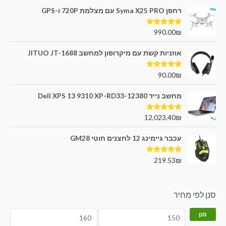
רחפן Syma X25 PRO עם מצלמת 720P ו-GPS
דורג
5.00
990.00
₪
מתוך 5
אוזניות קשת עם מיקרופון למחשב JITUO JT-1688
דורג
5.00
90.00
₪
מתוך 5
מחשב נייד Dell XPS 13 9310 XP-RD33-12380
דורג
5.00
12,023.40
₪
מתוך 5
עכבר גיימינג 12 לחצנים חוטי GM28
דורג
5.00
219.53
₪
מתוך 5
סנן לפי מחיר
סנן