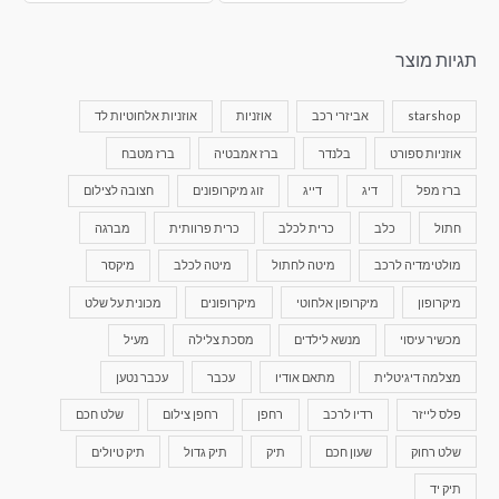
תגיות מוצר
starshop
אביזרי רכב
אוזניות
אוזניות אלחוטיות לד
אוזניות ספורט
בלנדר
ברז אמבטיה
ברז מטבח
ברז מפל
דיג
דייג
זוג מיקרופונים
חצובה לצילום
חתול
כלב
כרית לכלב
כרית פרוותית
מברגה
מולטימדיה לרכב
מיטה לחתול
מיטה לכלב
מיקסר
מיקרופון
מיקרופון אלחוטי
מיקרופונים
מכונית על שלט
מכשיר עיסוי
מנשא לילדים
מסכת צלילה
מעיל
מצלמה דיגיטלית
מתאם אודיו
עכבר
עכבר נטען
פלס לייזר
רדיו לרכב
רחפן
רחפן צילום
שלט חכם
שלט רחוק
שעון חכם
תיק
תיק גדול
תיק טיולים
תיק יד