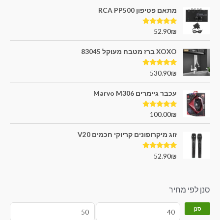
מתאם פטיפון RCA PP500
דורג
5.00
52.90
₪
מתוך 5
XOXO ברז מטבח מעוקל 83045
דורג
5.00
530.90
₪
מתוך 5
עכבר גיימרים Marvo M306
דורג
5.00
100.00
₪
מתוך 5
זוג מיקרופונים קריוקי חכמים V20
דורג
5.00
52.90
₪
מתוך 5
סנן לפי מחיר
סנן