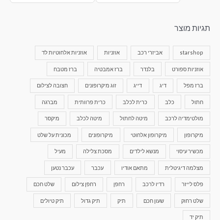
תגיות מוצר
starshop
אביזרי רכב
אוזניות
אוזניות אלחוטיות לד
אוזניות ספורט
בלנדר
ברז אמבטיה
ברז מטבח
ברז מפל
דיג
דייג
זוג מיקרופונים
חצובה לצילום
חתול
כלב
כרית לכלב
כרית פרוותית
מברגה
מולטימדיה לרכב
מיטה לחתול
מיטה לכלב
מיקסר
מיקרופון
מיקרופון אלחוטי
מיקרופונים
מכונית על שלט
מכשיר עיסוי
מנשא לילדים
מסכת צלילה
מעיל
מצלמה דיגיטלית
מתאם אודיו
עכבר
עכבר נטען
פלס לייזר
רדיו לרכב
רחפן
רחפן צילום
שלט חכם
שלט רחוק
שעון חכם
תיק
תיק גדול
תיק טיולים
תיק יד