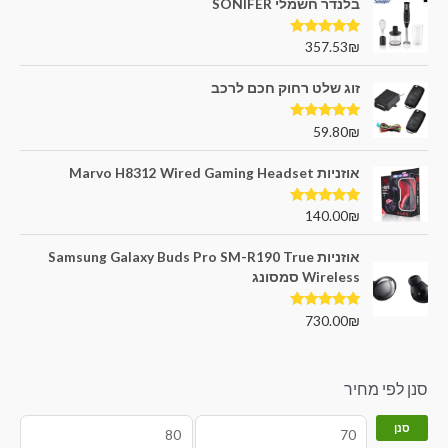
בלנדר חשמלי SONIFER
דורג
5.00
357.53
₪
מתוך 5
זוג שלט רחוק חכם לרכב
דורג
5.00
59.80
₪
מתוך 5
אוזניות Marvo H8312 Wired Gaming Headset
דורג
5.00
140.00
₪
מתוך 5
אוזניות Samsung Galaxy Buds Pro SM-R190 True
Wireless סמסונג
דורג
5.00
730.00
₪
מתוך 5
סנן לפי מחיר
סנן