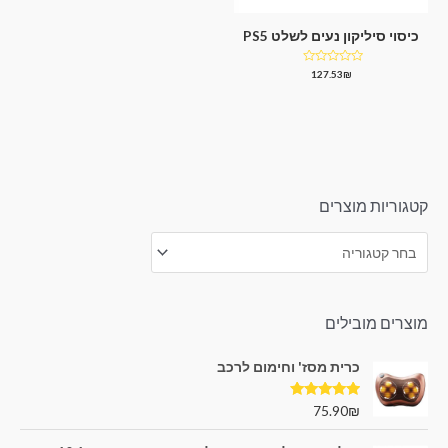
כיסוי סיליקון נעים לשלט PS5
דורג
127.53
₪
0
מתוך
5
קטגוריות מוצרים
מוצרים מובילים
כרית מסז' וחימום לרכב
דורג
5.00
75.90
₪
מתוך 5