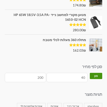
דורג
5.00
174.80
₪
מתוך 5
מטען מקורי למחשב נייד HP 65W 18.5V-3.5A PA-
1650-02 HCN
דורג
5.00
280.00
₪
מתוך 5
מתלה 360 מעלות לכלי מטבח
דורג
5.00
162.03
₪
מתוך 5
סנן לפי מחיר
סנן
תגיות מוצר
starshop
אביזרי רכב
אוזניות
אוזניות אלחוטיות לד