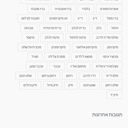
אוזניות ספורט
בלנדר
ברז אמבטיה
ברז מטבח
ברז מפל
דיג
דייג
זוג מיקרופונים
חצובה לצילום
חתול
כלב
כרית לכלב
כרית פרוותית
מברגה
מולטימדיה לרכב
מיטה לחתול
מיטה לכלב
מיקסר
מיקרופון
מיקרופון אלחוטי
מיקרופונים
מכונית על שלט
מכשיר עיסוי
מנשא לילדים
מסכת צלילה
מעיל
מצלמה דיגיטלית
מתאם אודיו
עכבר
עכבר נטען
פלס לייזר
רדיו לרכב
רחפן
רחפן צילום
שלט חכם
שלט רחוק
שעון חכם
תיק
תיק גדול
תיק טיולים
תיק יד
תגובות אחרונות