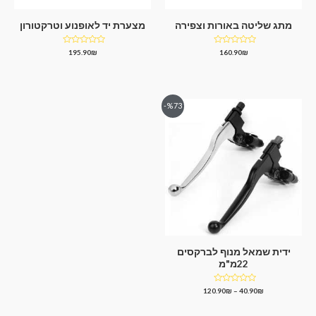
מתג שליטה באורות וצפירה
מצערת יד לאופנוע וטרקטורון
דורג
דורג
195.90
₪
160.90
₪
0
0
מתוך
מתוך
5
5
%73-
ידית שמאל מנוף לברקסים
22מ"מ
דורג
120.90
₪
–
40.90
₪
0
מתוך
5