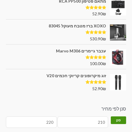
מתאם פטיפון RCA PP500
דורג
5.00
52.90
₪
מתוך 5
XOXO ברז מטבח מעוקל 83045
דורג
5.00
530.90
₪
מתוך 5
עכבר גיימרים Marvo M306
דורג
5.00
100.00
₪
מתוך 5
זוג מיקרופונים קריוקי חכמים V20
דורג
5.00
52.90
₪
מתוך 5
סנן לפי מחיר
סנן