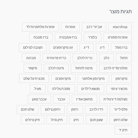
תגיות מוצר
starshop
אביזרי רכב
אוזניות
אוזניות אלחוטיות לד
אוזניות ספורט
בלנדר
ברז אמבטיה
ברז מטבח
ברז מפל
דיג
דייג
זוג מיקרופונים
חצובה לצילום
חתול
כלב
כרית לכלב
כרית פרוותית
מברגה
מולטימדיה לרכב
מיטה לחתול
מיטה לכלב
מיקסר
מיקרופון
מיקרופון אלחוטי
מיקרופונים
מכונית על שלט
מכשיר עיסוי
מנשא לילדים
מסכת צלילה
מעיל
מצלמה דיגיטלית
מתאם אודיו
עכבר
עכבר נטען
פלס לייזר
רדיו לרכב
רחפן
רחפן צילום
שלט חכם
שלט רחוק
שעון חכם
תיק
תיק גדול
תיק טיולים
תיק יד