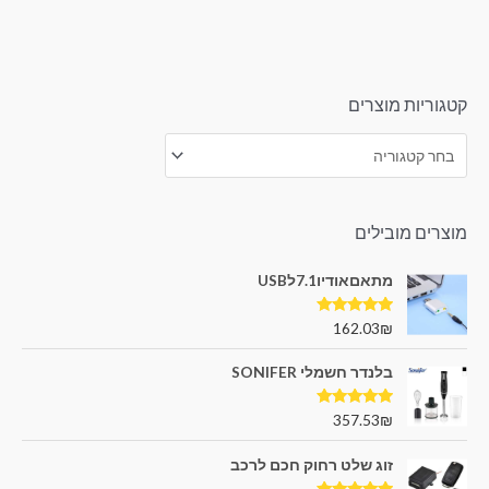
קטגוריות מוצרים
מוצרים מובילים
מתאםאודיו7.1לUSB
דורג
5.00
162.03
₪
מתוך 5
בלנדר חשמלי SONIFER
דורג
5.00
357.53
₪
מתוך 5
זוג שלט רחוק חכם לרכב