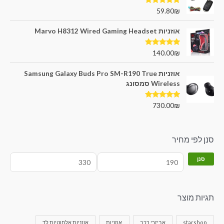
דורג
5.00
59.80
₪
מתוך 5
אוזניות Marvo H8312 Wired Gaming Headset
דורג
5.00
140.00
₪
מתוך 5
אוזניות Samsung Galaxy Buds Pro SM-R190 True
Wireless סמסונג
דורג
5.00
730.00
₪
מתוך 5
סנן לפי מחיר
סנן
תגיות מוצר
starshop
אביזרי רכב
אוזניות
אוזניות אלחוטיות לד