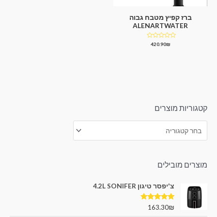
ברז קפיץ מטבח גבוה
ALENARTWATER
דורג
420.90
₪
0
מתוך
5
קטגוריות מוצרים
מוצרים מובילים
צ'יפסר טיגון 4.2L SONIFER
דורג
5.00
163.30
₪
מתוך 5