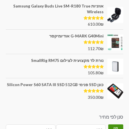
אוזניות Samsung Galaxy Buds Live SM-R180 True
Wireless
דורג
5.00
610.00
₪
מתוך 5
G-MARK G40Mini אודיומיקסר
דורג
5.00
112.70
₪
מתוך 5
נורת לד מקצועית לצילום SmallRig RM75
דורג
5.00
105.80
₪
מתוך 5
כונן SSD פנימי Silicon Power S60 SATA III SSD 512GB
דורג
5.00
350.00
₪
מתוך 5
סנן לפי מחיר
סנן