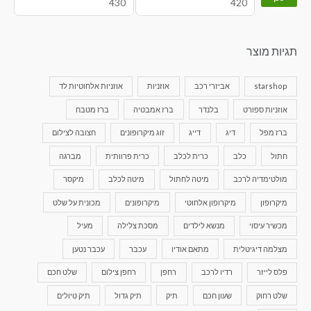
תגיות מוצר
starshop
אביזרי רכב
אוזניות
אוזניות אלחוטיות לד
אוזניות ספורט
בלנדר
ברז אמבטיה
ברז מטבח
ברז מפל
דיג
דייג
זוג מיקרופונים
חצובה לצילום
חתול
כלב
כרית לכלב
כרית פרוותית
מברגה
מולטימדיה לרכב
מיטה לחתול
מיטה לכלב
מיקסר
מיקרופון
מיקרופון אלחוטי
מיקרופונים
מכונית על שלט
מכשיר עיסוי
מנשא לילדים
מסכת צלילה
מעיל
מצלמה דיגיטלית
מתאם אודיו
עכבר
עכבר נטען
פלס לייזר
רדיו לרכב
רחפן
רחפן צילום
שלט חכם
שלט רחוק
שעון חכם
תיק
תיק גדול
תיק טיולים