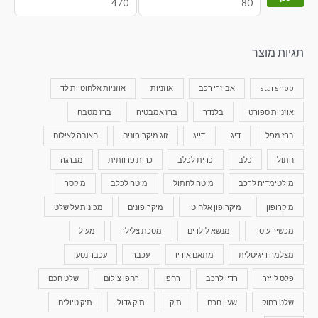
תגיות מוצר
starshop
אביזרי רכב
אוזניות
אוזניות אלחוטיות לד
אוזניות ספורט
בלנדר
ברז אמבטיה
ברז מטבח
ברז מפל
דיג
דייג
זוג מיקרופונים
חצובה לצילום
חתול
כלב
כרית לכלב
כרית פרוותית
מברגה
מולטימדיה לרכב
מיטה לחתול
מיטה לכלב
מיקסר
מיקרופון
מיקרופון אלחוטי
מיקרופונים
מכונית על שלט
מכשיר עיסוי
מנשא לילדים
מסכת צלילה
מעיל
מצלמה דיגיטלית
מתאם אודיו
עכבר
עכבר נטען
פלס לייזר
רדיו לרכב
רחפן
רחפן צילום
שלט חכם
שלט רחוק
שעון חכם
תיק
תיק גדול
תיק טיולים