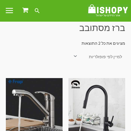
עמוד הבית
/ מוצרים המתויגים “ברז מסתובב”
ברז מסתובב
מציגים את כל ⁦2⁩ התוצאות