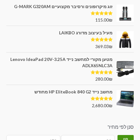
זוג מיקרופונים ורסיבר מקצועיים G-MARK G320AM
דורג
5.00
115.00
₪
מתוך 5
מעיל בעיצוב מדורג LAIKBO
דורג
5.00
369.03
₪
מתוך 5
מטען מקורי למחשב נייד Lenovo IdeaPad 20V-3.25A
ADLX65NLC3A
דורג
5.00
280.00
₪
מתוך 5
מחשב נייד HP EliteBook 840 G2 מחודש
דורג
5.00
2,680.00
₪
מתוך 5
סנן לפי מחיר
סנן