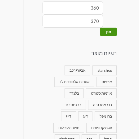
סנן
תגיות מוצר
starshop
אביזרי רכב
אוזניות
אוזניות אלחוטיות לד
אוזניות ספורט
בלנדר
ברז אמבטיה
ברז מטבח
ברז מפל
דיג
דייג
זוג מיקרופונים
חצובה לצילום