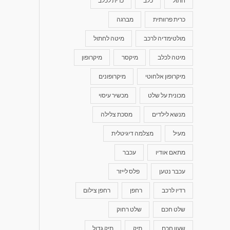
חתול
כלב
כרית לכלב
כרית פרוותית
מברגה
מולטימדיה לרכב
מיטה לחתול
מיטה לכלב
מיקסר
מיקרופון
מיקרופון אלחוטי
מיקרופונים
מכונית על שלט
מכשיר עיסוי
מנשא לילדים
מסכת צלילה
מעיל
מצלמה דיגיטלית
מתאם אודיו
עכבר
עכבר נטען
פלס לייזר
רדיו לרכב
רחפן
רחפן צילום
שלט חכם
שלט רחוק
שעון חכם
תיק
תיק גדול