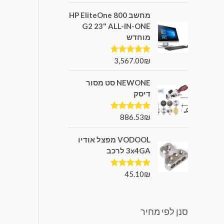
מחשב HP EliteOne 800
G2 23" ALL-IN-ONE
מוחדש
3,567.00
₪
דורג
5.00
מתוך 5
NEWONE סט מסור
דיסק
886.53
₪
דורג
5.00
מתוך 5
VODOOL מפצל אודיו
3x4GA לרכב
45.10
₪
דורג
5.00
מתוך 5
סנן לפי מחיר