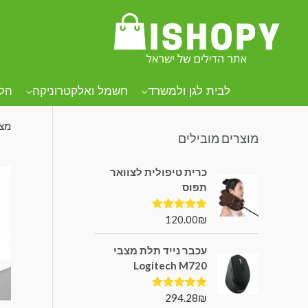
קטגוריות מוצרים
עמו
בר
לבית לגן ולמשרד
חשמל ואלקטרוניקה
הל
מצי
מוצרים מובילים
כרית טיפולית לצוואר
תפוס
120.00
₪
דורג
5.00
מתוך 5
עכבר נייד תלת מצבי
Logitech M720
294.28
₪
דורג
5.00
מתוך 5