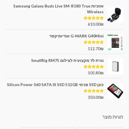
אוזניות Samsung Galaxy Buds Live SM-R180 True
Wireless
דורג
5.00
610.00
₪
מתוך 5
G-MARK G40Mini אודיומיקסר
דורג
5.00
112.70
₪
מתוך 5
נורת לד מקצועית לצילום SmallRig RM75
דורג
5.00
105.80
₪
מתוך 5
כונן SSD פנימי Silicon Power S60 SATA III SSD 512GB
דורג
5.00
350.00
₪
מתוך 5
תגיות מוצר