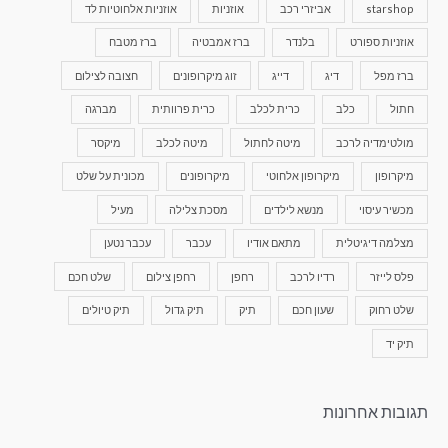
starshop
אביזרי רכב
אוזניות
אוזניות אלחוטיות לד
אוזניות ספורט
בלנדר
ברז אמבטיה
ברז מטבח
ברז מפל
דיג
דייג
זוג מיקרופונים
חצובה לצילום
חתול
כלב
כרית לכלב
כרית פרוותית
מברגה
מולטימדיה לרכב
מיטה לחתול
מיטה לכלב
מיקסר
מיקרופון
מיקרופון אלחוטי
מיקרופונים
מכונית על שלט
מכשיר עיסוי
מנשא לילדים
מסכת צלילה
מעיל
מצלמה דיגיטלית
מתאם אודיו
עכבר
עכבר נטען
פלס לייזר
רדיו לרכב
רחפן
רחפן צילום
שלט חכם
שלט רחוק
שעון חכם
תיק
תיק גדול
תיק טיולים
תיק יד
תגובות אחרונות