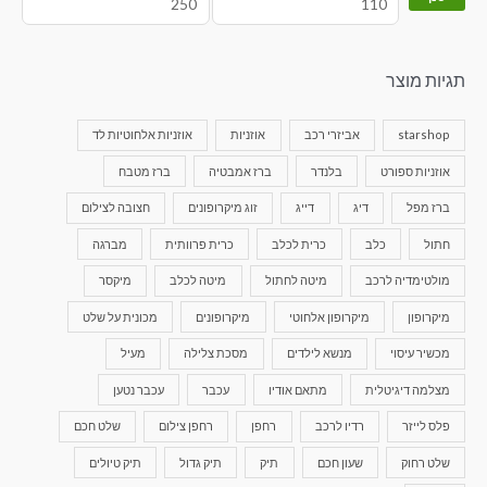
תגיות מוצר
starshop
אביזרי רכב
אוזניות
אוזניות אלחוטיות לד
אוזניות ספורט
בלנדר
ברז אמבטיה
ברז מטבח
ברז מפל
דיג
דייג
זוג מיקרופונים
חצובה לצילום
חתול
כלב
כרית לכלב
כרית פרוותית
מברגה
מולטימדיה לרכב
מיטה לחתול
מיטה לכלב
מיקסר
מיקרופון
מיקרופון אלחוטי
מיקרופונים
מכונית על שלט
מכשיר עיסוי
מנשא לילדים
מסכת צלילה
מעיל
מצלמה דיגיטלית
מתאם אודיו
עכבר
עכבר נטען
פלס לייזר
רדיו לרכב
רחפן
רחפן צילום
שלט חכם
שלט רחוק
שעון חכם
תיק
תיק גדול
תיק טיולים