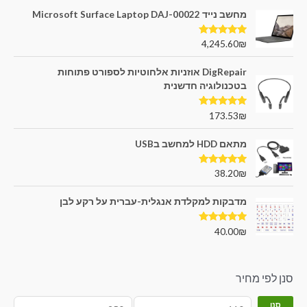
מחשב נייד Microsoft Surface Laptop DAJ-00022
דורג
5.00
4,245.60
₪
מתוך 5
DigRepair אוזניות אלחוטיות לספורט פתוחות
בטכנולוגיה חדשנית
דורג
5.00
173.53
₪
מתוך 5
מתאם HDD למחשב בUSB
דורג
5.00
38.20
₪
מתוך 5
מדבקות למקלדת אנגלית-עברית על רקע לבן
דורג
5.00
40.00
₪
מתוך 5
סנן לפי מחיר
סנן