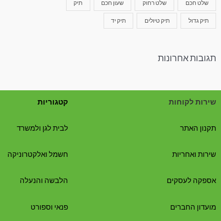
שלט חכם
שלט רחוק
שעון חכם
תיק
תיק גדול
תיק טיולים
תיק יד
תגובות אחרונות
שירות לקוחות
קטגוריות
תקנון האתר
לבית לגן ולמשרד
שירות ואחריות
חשמל ואלקטרוניקה
אספקה לעסקים
הלבשה והנעלה
מועדון החברים
פנאי וספורט