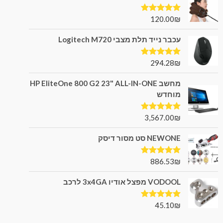
120.00
₪
דורג
5.00
מתוך 5
עכבר נייד תלת מצבי Logitech M720
294.28
₪
דורג
5.00
מתוך 5
מחשב HP EliteOne 800 G2 23" ALL-IN-ONE
מוחדש
3,567.00
₪
דורג
5.00
מתוך 5
NEWONE סט מסור דיסק
886.53
₪
דורג
5.00
מתוך 5
VODOOL מפצל אודיו 3x4GA לרכב
45.10
₪
דורג
5.00
מתוך 5