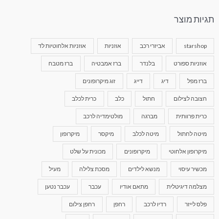
תגיות מוצר
starshop
אביזרי רכב
אוזניות
אוזניות אלחוטיות לד
אוזניות ספורט
בלנדר
ברז אמבטיה
ברז מטבח
ברז מפל
דיג
דייג
זוג מיקרופונים
חצובה לצילום
חתול
כלב
כרית לכלב
כרית פרוותית
מברגה
מולטימדיה לרכב
מיטה לחתול
מיטה לכלב
מיקסר
מיקרופון
מיקרופון אלחוטי
מיקרופונים
מכונית על שלט
מכשיר עיסוי
מנשא לילדים
מסכת צלילה
מעיל
מצלמה דיגיטלית
מתאם אודיו
עכבר
עכבר נטען
פלס לייזר
רדיו לרכב
רחפן
רחפן צילום