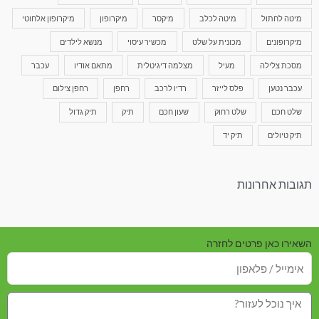
מיטה לחתול
מיטה לכלב
מיקסר
מיקרופון
מיקרופון אלחוטי
מיקרופונים
מכונית על שלט
מכשיר עיסוי
מנשא לילדים
מסכת צלילה
מעיל
מצלמה דיגיטלית
מתאם אודיו
עכבר
עכבר נטען
פלס לייזר
רדיו לרכב
רחפן
רחפן צילום
שלט חכם
שלט רחוק
שעון חכם
תיק
תיק גדול
תיק טיולים
תיק יד
תגובות אחרונות
השאירו כאן פרטים לחזרה