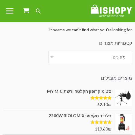
עמוד הבית
/
ריהוט
/ מזנונים
It seems we can't find what you're looking for.
קטגוריות מוצרים
מוצרים מובילים
סט מיקרופון הקלטה ורשת MY MIC
דורג
5.00
62.10
₪
מתוך 5
בלנדר מקצועי 2200W BIOLOMIX
דורג
5.00
119.60
₪
מתוך 5