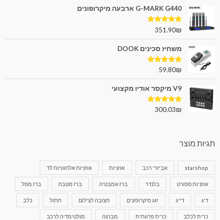
G-MARK G440 ארבעה מיקרופונים
דורג
5.00
351.90
₪
מתוך 5
משחיז סכינים DOOK
דורג
5.00
59.80
₪
מתוך 5
V9 מיקסר אודיו מקצועי
דורג
5.00
300.03
₪
מתוך 5
תגיות מוצר
starshop
אביזרי רכב
אוזניות
אוזניות אלחוטיות לד
אוזניות ספורט
בלנדר
ברז אמבטיה
ברז מטבח
ברז מפל
דיג
דייג
זוג מיקרופונים
חצובה לצילום
חתול
כלב
כרית לכלב
כרית פרוותית
מברגה
מולטימדיה לרכב